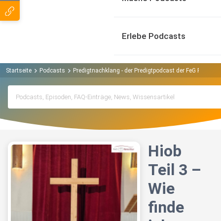
Erlebe Podcasts
Startseite
Podcasts
Predigtnachklang - der Predigtpodcast der FeG Rems-M
Hiob
Teil 3 –
Wie
finde