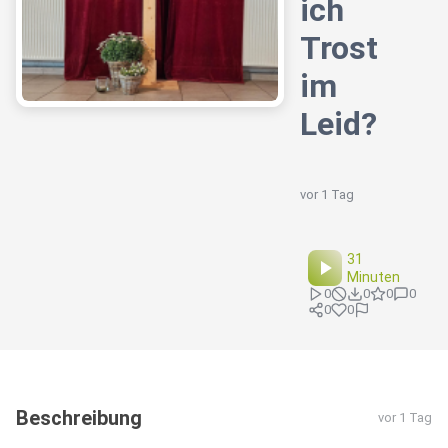
ich
Trost
im
Leid?
vor 1 Tag
31
Minuten
0
0
0
0
0
0
Beschreibung
vor 1 Tag