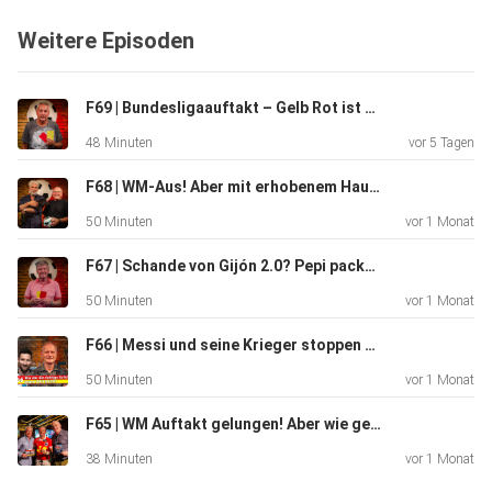
Janeschitz und die Herausforderungen eines modernen
Weitere Episoden
Scouting-Netzwerks im österreichischen Fußball.
F69 | Bundesligaauftakt – Gelb Rot ist zurück mit Peter Pacult
Außerdem blicken wir ausführlich auf die bevorstehende
48 Minuten
vor 5 Tagen
Weltmeisterschaft: Welche Nationen zählen zu den
Favoriten? Wie
F68 | WM-Aus! Aber mit erhobenem Haupt? - mit Dirk Stermann & Thomas Steiner
schwer wiegt der Ausfall von Christoph Baumgartner? Kann
50 Minuten
vor 1 Monat
Österreichs Nationalteam unter Ralf Rangnick
überraschen? Und
F67 | Schande von Gijón 2.0? Pepi packt aus wie’s damals wirklich war! - mit Josef Degeorgi
welche Trends werden die WM prägen?
50 Minuten
vor 1 Monat
F66 | Messi und seine Krieger stoppen Österreich – VORERST! Mit Heinz Palme
Zum Abschluss gibt es noch ein unterhaltsames Austria-
50 Minuten
vor 1 Monat
Wien-Quiz
F65 | WM Auftakt gelungen! Aber wie gehts weiter?
zwischen Franz Schinkels und Stefan Helm.
38 Minuten
vor 1 Monat