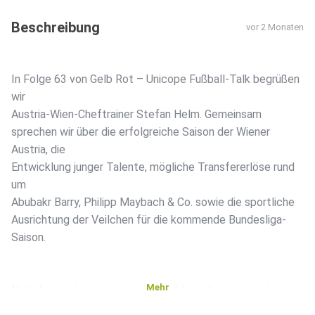
Beschreibung
vor 2 Monaten
In Folge 63 von Gelb Rot – Unicope Fußball-Talk begrüßen
wir
Austria-Wien-Cheftrainer Stefan Helm. Gemeinsam
sprechen wir über die erfolgreiche Saison der Wiener
Austria, die
Entwicklung junger Talente, mögliche Transfererlöse rund
um
Abubakr Barry, Philipp Maybach & Co. sowie die sportliche
Ausrichtung der Veilchen für die kommende Bundesliga-
Saison.
Mehr
Natürlich analysieren wir auch die Veränderungen in der
sportlichen Führung der Austria Wien, die Rolle von Thomas