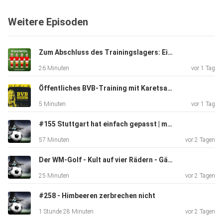
www.podcastbu.de - Full-Service-Podcast-Agentur -
Weitere Episoden
Konzeption,
Produktion, Vermarktung, Distribution und Hosting.
Zum Abschluss des Trainingslagers: Eine Torgala, ein Versprechen und ein Willkommenstanz
Du möchtest deinen Podcast auch kostenlos hosten und
26 Minuten
vor 1 Tag
damit Geld
verdienen?
Öffentliches BVB-Training mit Karetsas-Premiere | BVB-Sportdirektor Ole Book gibt Interview nach dem Training
Dann schaue auf www.kostenlos-hosten.de und informiere
5 Minuten
vor 1 Tag
dich.
Dort erhältst du alle Informationen zu unseren kostenlosen
#155 Stuttgart hat einfach gepasst | mit Luca Trslic
Podcast-Hosting-Angeboten. kostenlos-hosten.de ist ein
57 Minuten
vor 2 Tagen
Produkt
der Podcastbude.
Der WM-Golf - Kult auf vier Rädern - Gäste: Steffen Kurtz/Fabian Bergmann (Fans)
25 Minuten
vor 2 Tagen
#258 - Himbeeren zerbrechen nicht
1 Stunde 28 Minuten
vor 2 Tagen