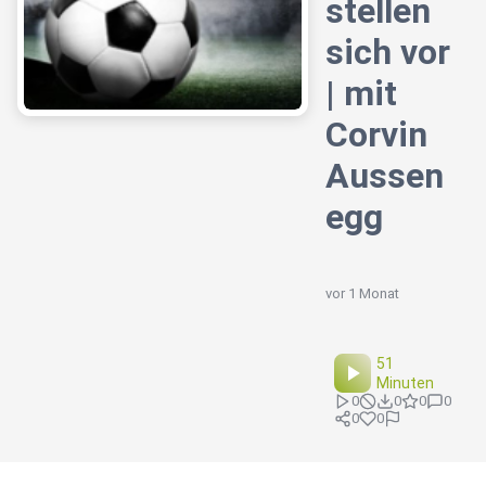
stellen
sich vor
| mit
Corvin
Aussen
egg
vor 1 Monat
51
Minuten
0
0
0
0
0
0