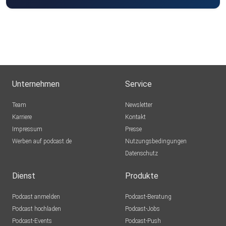
Unternehmen
Service
Team
Newsletter
Karriere
Kontakt
Impressum
Presse
Werben auf podcast.de
Nutzungsbedingungen
Datenschutz
Dienst
Produkte
Podcast anmelden
Podcast-Beratung
Podcast hochladen
Podcast-Jobs
Podcast-Events
Podcast-Push