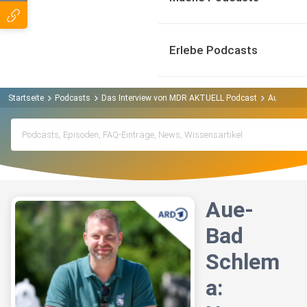
Erlebe Podcasts
Startseite
Podcasts
Das Interview von MDR AKTUELL Podcast
Aue-Bad S
Aue-
Bad
Schlem
a: