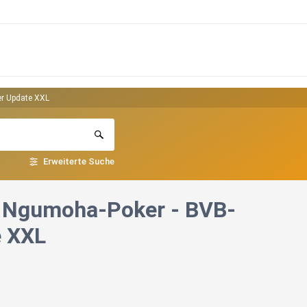
er Update XXL
Erweiterte Suche
ns Ngumoha-Poker - BVB-
e XXL