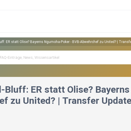
luff: ER statt Olise? Bayerns Ngumoha-Poker - BVB-Abwehrchef zu United? | Transf
l-Bluff: ER statt Olise? Bayer
f zu United? | Transfer Updat