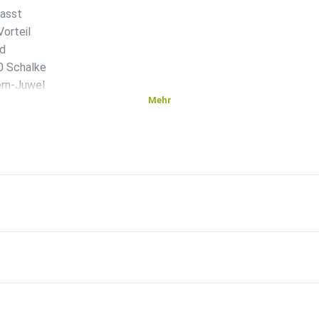
passt
Vorteil
ed
0 Schalke
ern-Juwel
Mehr