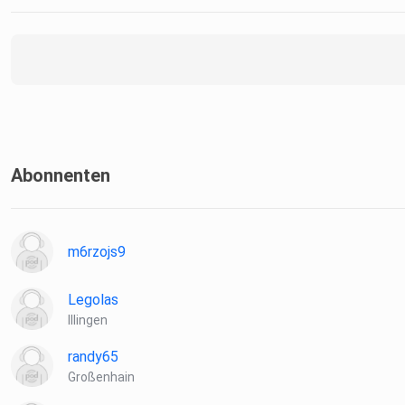
Abonnenten
m6rzojs9
Legolas
Illingen
randy65
Großenhain