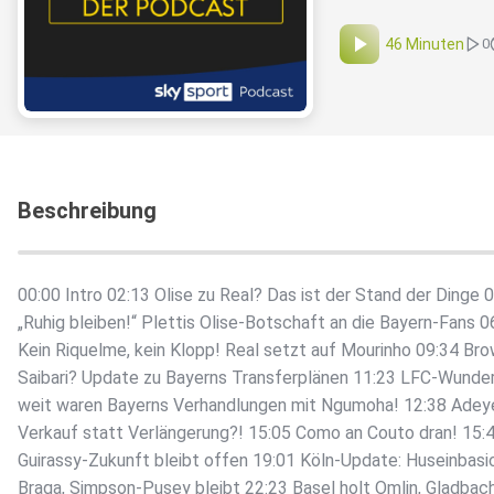
46 Minuten
0
Beschreibung
00:00 Intro 02:13 Olise zu Real? Das ist der Stand der Dinge 
„Ruhig bleiben!“ Plettis Olise-Botschaft an die Bayern-Fans 0
Kein Riquelme, kein Klopp! Real setzt auf Mourinho 09:34 Br
Saibari? Update zu Bayerns Transferplänen 11:23 LFC-Wunder
weit waren Bayerns Verhandlungen mit Ngumoha! 12:38 Adey
Verkauf statt Verlängerung?! 15:05 Como an Couto dran! 15:
Guirassy-Zukunft bleibt offen 19:01 Köln-Update: Huseinbasi
Braga, Simpson-Pusey bleibt 22:23 Basel holt Omlin, Gladbac