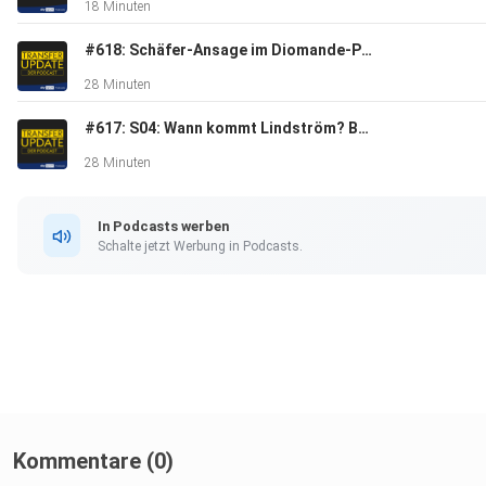
18 Minuten
#618: Schäfer-Ansage im Diomande-Poker - Bayern streicht vier Stars - S04-Deal geplatzt | Transfer Update
28 Minuten
#617: S04: Wann kommt Lindström? BVB an Eintracht-Verteidiger dran! WM-Held für Leipzig? | Transfer Update
28 Minuten
In Podcasts werben
Schalte jetzt Werbung in Podcasts.
Kommentare (0)