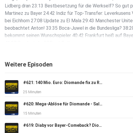
Lidberg dran 23:13 Bestbesetzung für die Werkself? So gut 
Martinez zu Bayer 24:42 Indiz für Top-Transfer: Leverkusens 
bei Eichhorn 27:08 Update zu El Mala 29:43 Manchester Unit
beobachtet Anton! 33:35 Boca-Juwel in die Bundesliga? 38:2
bekommt seinen Wunschspieler 40:42 Frankfurt heiß auf Bay
41:37 So plant die SGE mit Futkeu
Weitere Episoden
#621: 140 Mio. Euro: Diomande fix zu Real - RB holt Asllani - PL-Klub heiß auf Nmecha | Transfer Update
25 Minuten
#620: Mega-Ablöse für Diomande - Salah-Hype in Istanbul - Arsenals 85-Mio-Deal | Transfer Update Express
15 Minuten
#619: Diaby vor Bayer-Comeback? Diomande-Deal rückt näher! Ebimbe zu Schalke? | Transfer Update Express