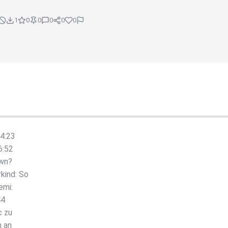
1
0
0
0
0
0
04:23
6:52
own?
kind: So
emi:
44
c zu
h an