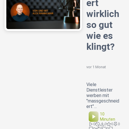
ert
wirklich
so gut
wie es
klingt?
vor 1 Monat
Viele
Dienstleister
werben mit
"massgeschneid
ert"…
10
Minuten
0
0
0
0
0
0
0