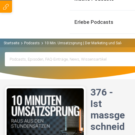
Erlebe Podcasts
Startseite
Podcasts
10 Min. Umsatzsprung | Der Marketing und Sales Podc
376 -
Ist
massge
schneid