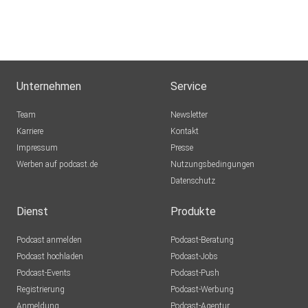
Unternehmen
Service
Team
Newsletter
Karriere
Kontakt
Impressum
Presse
Werben auf podcast.de
Nutzungsbedingungen
Datenschutz
Dienst
Produkte
Podcast anmelden
Podcast-Beratung
Podcast hochladen
Podcast-Jobs
Podcast-Events
Podcast-Push
Registrierung
Podcast-Werbung
Anmeldung
Podcast-Agentur