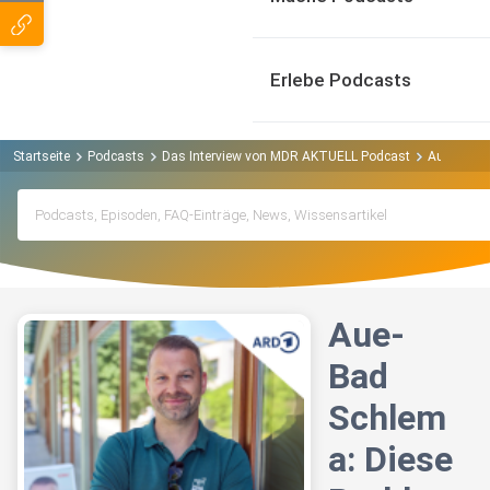
Erlebe Podcasts
Startseite
Podcasts
Das Interview von MDR AKTUELL Podcast
Aue-Bad S
Aue-
Bad
Schlem
a: Diese