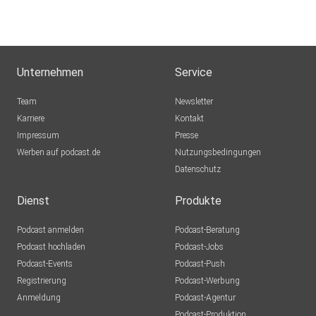
Unternehmen
Service
Team
Newsletter
Karriere
Kontakt
Impressum
Presse
Werben auf podcast.de
Nutzungsbedingungen
Datenschutz
Dienst
Produkte
Podcast anmelden
Podcast-Beratung
Podcast hochladen
Podcast-Jobs
Podcast-Events
Podcast-Push
Registrierung
Podcast-Werbung
Anmeldung
Podcast-Agentur
Podcast-Produktion