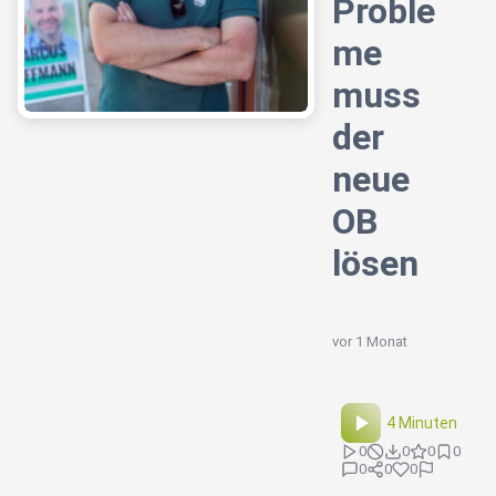
Proble
me
muss
der
neue
OB
lösen
vor 1 Monat
4 Minuten
0
0
0
0
0
0
0