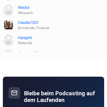
Wacka
Weissach
Claudia1303
Brotterode-Trusetal
mpagels
Walsrode
Jansermadl
Ellingen (Bay)
zz2wmci1
PodcastProjekt2026
Bleibe beim Podcasting auf
dem Laufenden