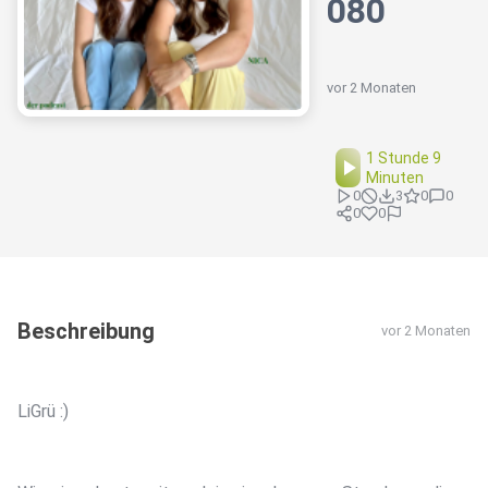
080
vor 2 Monaten
1 Stunde 9
Minuten
0
3
0
0
0
0
Beschreibung
vor 2 Monaten
LiGrü :)