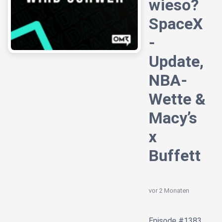
wieso?
SpaceX
-
Update,
NBA-
Wette &
Macy’s
x
Buffett
vor 2 Monaten
Episode #1383