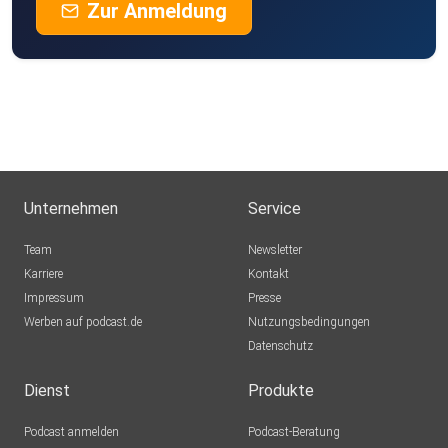
Zur Anmeldung
wolfhenn
Gräfelfing
karisma
jaspertielmann
Hamburg
Unternehmen
Service
Einstein1966
berlin
Team
Newsletter
Karriere
Kontakt
Rammi
Impressum
Presse
Olsberg
Werben auf podcast.de
Nutzungsbedingungen
Goldea
Datenschutz
Elmshorn
Dienst
Produkte
listener1980
Podcast anmelden
Podcast-Beratung