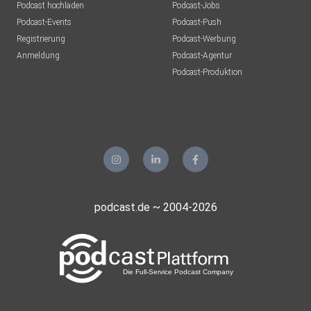
Podcast hochladen
Podcast-Jobs
Endgegner2210
Podcast-Events
Podcast-Push
Tönisvorst
Registrierung
Podcast-Werbung
Anmeldung
RolandSteffgen
Podcast-Agentur
Speyer
Podcast-Produktion
RolandWilliSteffgen
Speyer
4uxselfd
Sidcookiemonster
Köln
podcast.de ~ 2004-2026
Aktienheinie
Ribnitz
mgypeshj
Sankt vith