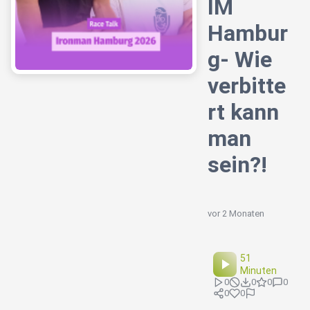
IM
Hambur
g- Wie
verbitte
rt kann
man
sein?!
vor 2 Monaten
51
Minuten
0
0
0
0
0
0