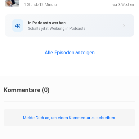
1 Stunde 12 Minuten
vor 3 Wochen
feelslike.sport
In Podcasts werben
Schalte jetzt Werbung in Podcasts.
feels.like | Recharging athletes. (@feelslike.sport) •
Instagram-Fotos und -Videos
Alle Episoden anzeigen
RABATTCODE: KLARTEXT10
Schneider und Piecha
Kommentare (0)
Schneider & Piecha – Ihr Sanitätshaus in Offenbach
Melde Dich an, um einen Kommentar zu schreiben.
Schneider und Piecha (@schneiderundpiecha) • Instagram-