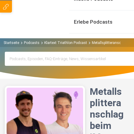
Erlebe Podcasts
Startseite
Podcasts
Klartext Triathlon Podcast
Metallsplitteranschlag be
Metalls
plittera
nschlag
beim