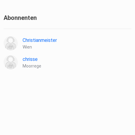
Fotos und
-Videos
Abonnenten
Christianmeister
Wien
Klartext Running Community
chrisse
Moorrege
Alle Infos gibt es auf der
Website der Klartext Marathon Community und im
Blog von Klartext Triathlon!
Tritt jetzt unseren verschiedenen Kanälen bei: