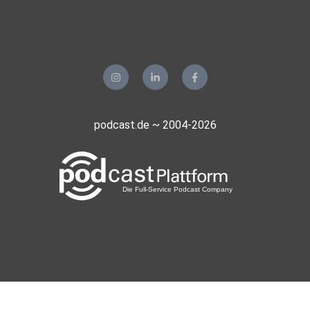
Schaut doch gerne auch einmal auf unserer Website vorbei:
Klartext Triathlon | Podcast und Blog
podcast.de ~ 2004-2026
Impressum:
Klartext Triathlon e.U., Alexander Feldhaus (Reinachstraße
57,
80995 München), Mail: eiaswim@web.de Telefon: 0049 176
70956367Präsentiert vom Werbellinseetriathlon 2026 und
feels.like
Advertising Inquiries: https://redcircle.com/brands