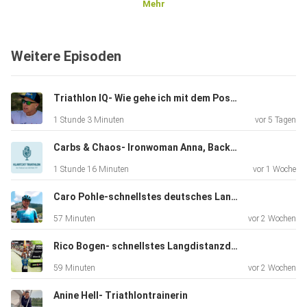
Mehr
Unsere Partner:
Weitere Episoden
Berlin Triathlon/ Werbellinseetriathlon 2026
Triathlon IQ- Wie gehe ich mit dem Post-Race-Blues um?
1 Stunde 3 Minuten
vor 5 Tagen
Berlin Triathlon
Carbs & Chaos- Ironwoman Anna, Backyardman Klartext und Bundespolizist Noah
1 Stunde 16 Minuten
vor 1 Woche
Werbellinseetriathlon 2026
Caro Pohle-schnellstes deutsches Langdistanzdebüt aller Zeiten
57 Minuten
vor 2 Wochen
Instagram Berlin Triathlon
Rico Bogen- schnellstes Langdistanzdebüt aller Zeiten
59 Minuten
vor 2 Wochen
feels.like
Anine Hell- Triathlontrainerin