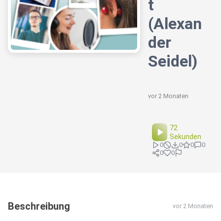
t
(Alexan
der
Seidel)
vor 2 Monaten
72
Sekunden
0
0
0
0
0
0
Beschreibung
vor 2 Monaten