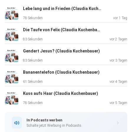
Lebe lang und in Frieden (Claudia Kuchenbauer)
78 Sekunden
vor 1 Tag
Die Taufe von Felix (Claudia Kuchenbauer)
83 Sekunden
vor 2 Tagen
Gendert Jesus? (Claudia Kuchenbauer)
83 Sekunden
vor 3 Tagen
Bananentelefon (Claudia Kuchenbauer)
61 Sekunden
vor 4 Tagen
Kuss aufs Haar (Claudia Kuchenbauer)
Unsere allgemeinen Datenschutzrichtlinien finden Sie unter
https://art19.com/privacy. Die Datenschutzrichtlinien für
78 Sekunden
vor 5 Tagen
Kalifornien sind unter
https://art19.com/privacy#do-not-sell-my-info abrufbar.
In Podcasts werben
Schalte jetzt Werbung in Podcasts.