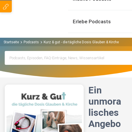
Erlebe Podcasts
Startseite
Podcasts
Kurz & gut - die tägliche Dosis Glauben & Kirche Podcas
Ein
unmora
lisches
Angebo