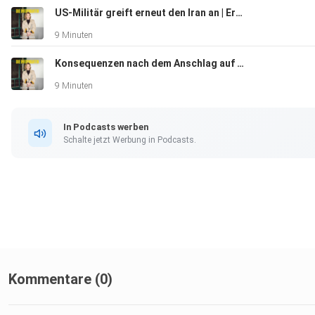
US-Militär greift erneut den Iran an | Erdüberlastungstag | Diskussion zur Senkung der Fünf-Prozent-Hürde
9 Minuten
Konsequenzen nach dem Anschlag auf dem CSD | US-Justizministerium reicht Eilantrag für Wahlrechtsänderungen ein
9 Minuten
In Podcasts werben
Schalte jetzt Werbung in Podcasts.
Kommentare (0)