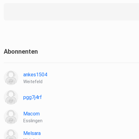
Abonnenten
ankes1504
Weitefeld
pgg7j4rf
Macom
Esslingen
Melsara