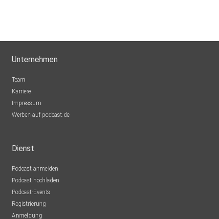
joerg.stowasser
Fun3121
Unternehmen
Team
Karriere
Impressum
Werben auf podcast.de
Dienst
Podcast anmelden
Podcast hochladen
Podcast-Events
Registrierung
Anmeldung