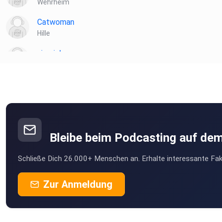
Wehrheim
Catwoman
Hille
siemich
Gerlingen
Anhennemann
Hamburg
bilhaboom
Hamburg
Bleibe beim Podcasting auf de
Betzy
Schließe Dich 26.000+ Menschen an. Erhalte interessante Fak
Kiel
vitweb
Zur Anmeldung
Netphen
7jf4pqwq