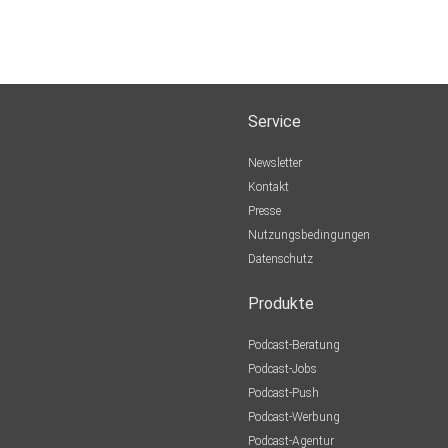
Service
Newsletter
Kontakt
Presse
Nutzungsbedingungen
Datenschutz
Produkte
Podcast-Beratung
Podcast-Jobs
Podcast-Push
Podcast-Werbung
Podcast-Agentur