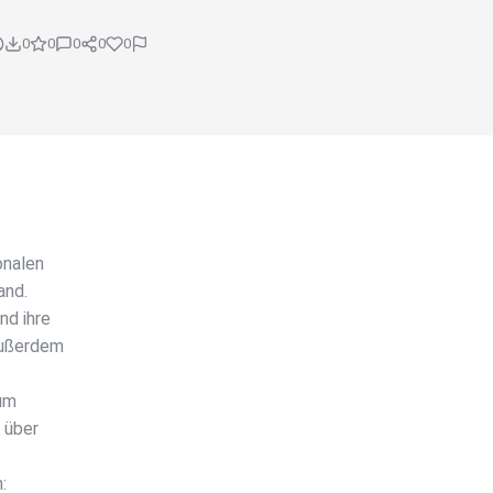
0
0
0
0
0
onalen
and.
nd ihre
Außerdem
Zum
 über
: