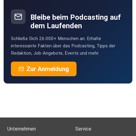
Tabea2206
E-Mail: hello@extrarunde.com
Jena
Bleibe beim Podcasting auf
Speedmaus
dem Laufenden
J
Website: extrarunde.com
Schließe Dich 26.000+ Menschen an. Erhalte
DagmarDagmar
interessante Fakten über das Podcasting, Tipps der
Münster
Redaktion, Job-Angebote, Events und mehr.
Biathlon-Tippspiel Nummer 1: https://biathlon.fun/
uaeyejih
Zur Anmeldung
Essen
scharfgrammv-pIyn
Unternehmen
Service