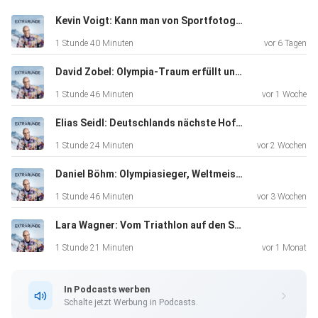
„seinen
Kevin Voigt: Kann man von Sportfotografie wirklich leben?
Mädels" 🥲
1 Stunde 40 Minuten
vor 6 Tagen
David Zobel: Olympia-Traum erfüllt und am Ende trotzdem aussortiert.
Wir blicken aber nicht nur zurück, denn Kristian übernimmt
1 Stunde 46 Minuten
vor 1 Woche
eine
neu geschaffene Rolle als Entwicklungschef, mit einer
Elias Seidl: Deutschlands nächste Hoffnung?
klaren
1 Stunde 24 Minuten
vor 2 Wochen
Mission: Wieder mehr Talente nach oben bringen und vor
allem im
Daniel Böhm: Olympiasieger, Weltmeister und das frühe Ende
System halten!
1 Stunde 46 Minuten
vor 3 Wochen
Lara Wagner: Vom Triathlon auf den Sprung zum Weltcup!
Warum verlieren wir überhaupt so viele junge Athlet:innen?
1 Stunde 21 Minuten
vor 1 Monat
Warum
ist der IBU-Cup in dieser Hinsicht für ihn wichtiger als der
In Podcasts werben
Weltcup? Und was lief in der vergangenen Saison wirklich
Schalte jetzt Werbung in Podcasts.
schief?