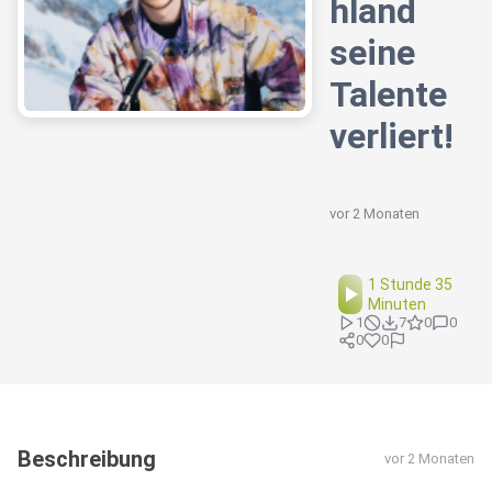
hland
seine
Talente
verliert!
vor 2 Monaten
1 Stunde 35
Minuten
1
7
0
0
0
0
Beschreibung
vor 2 Monaten