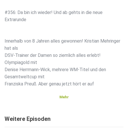
#356: Da bin ich wieder! Und ab gehts in die neue
Extrarunde
Innerhalb von 8 Jahren alles gewonnen! Kristian Mehringer
hat als
DSV-Trainer der Damen so ziemlich alles erlebt!
Olympiagold mit
Denise Herrmann-Wick, mehrere WM-Titel und den
Gesamtweltcup mit
Franziska Preuß. Aber genau jetzt hört er auf ‍
Mehr
In dieser Extrarunde spricht Kristian über eine Saison, die
schwieriger war als alle davor, über den Moment, in dem für
Weitere Episoden
ihn
klar war, dass Schluss ist und über den Abschied von