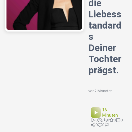
die
Liebess
tandard
s
Deiner
Tochter
prägst.
vor 2 Monaten
16
Minuten
0
0
0
0
0
0