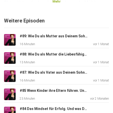
Mehr
Gibt es Unterschiede in dem, was Jungs oder Mädchen
brauchen?
Weitere Episoden
Und haben Vater und Mutter etwa unterschiedliche Dinge
anzubieten
#89: Wie Du als Mutter aus Deinem Sohn einen stabilen Mann machst.
und sind für spezielle Bereiche in der Entwicklung ihrer
16 Minuten
vor 1 Monat
Kinder
verantwortlich?
#88: Wie Du als Mutter die Liebesfähigkeit Deiner Tochter prägst.
13 Minuten
vor 1 Monat
#87: Wie Du als Vater aus Deinem Sohn einen Mann machst.
16 Minuten
vor 1 Monat
Wir gehen dem ganzen auf die Spur und ich stelle Dir ein
#85 Wenn Kinder ihre Eltern führen. Und wie Du das Richtige Gleichgewicht wieder herstellst.
paar
23 Minuten
vor 2 Monaten
wichtige Highlights für die Begleitung Deiner Kinder heraus.
#84 Das Mindset für Erfolg. Und was Du täglich dafür tun kannst.