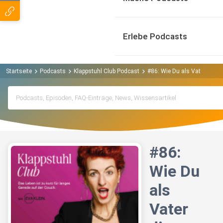
Erlebe Podcasts
Startseite
Podcasts
Klappstuhl Club Podcast
#86: Wie Du als Vater die L
#86:
Wie Du
als
Vater