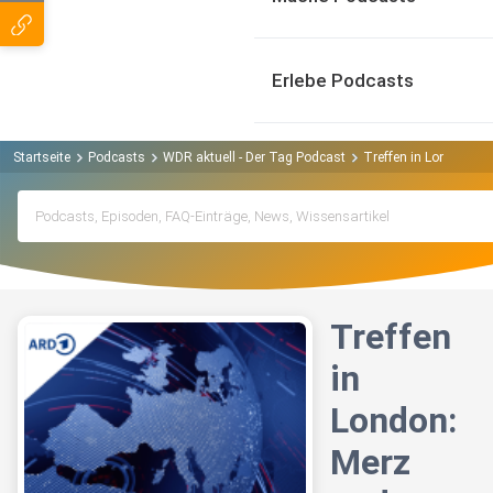
Erlebe Podcasts
Startseite
Podcasts
WDR aktuell - Der Tag Podcast
Treffen in London: M
Treffen
in
London:
Merz