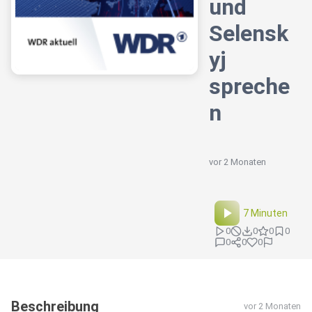
und
Selensk
yj
spreche
n
vor 2 Monaten
7 Minuten
0
0
0
0
0
0
0
Beschreibung
vor 2 Monaten