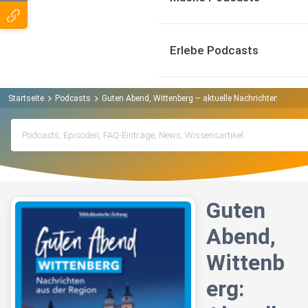
Erlebe Podcasts
Startseite
Podcasts
Guten Abend, Wittenberg – aktuelle Nachrichten Podcas
Guten
Abend,
Wittenb
erg: