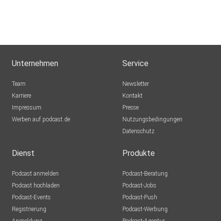
Unternehmen
Service
Team
Newsletter
Karriere
Kontakt
Impressum
Presse
Werben auf podcast.de
Nutzungsbedingungen
Datenschutz
Dienst
Produkte
Podcast anmelden
Podcast-Beratung
Podcast hochladen
Podcast-Jobs
Podcast-Events
Podcast-Push
Registrierung
Podcast-Werbung