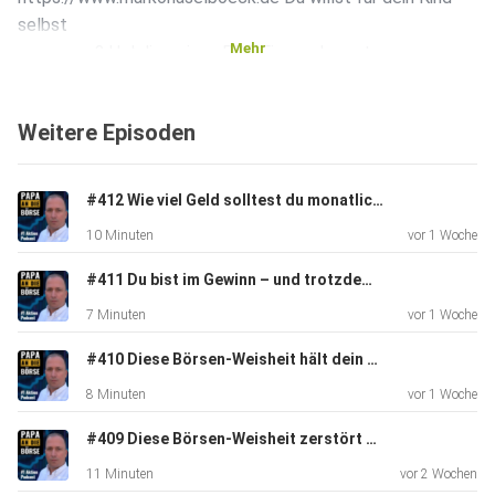
selbst
Mehr
vorsorgen? Hol dir meinen PDF Finanzplan unter
https://markohaselboeck.de/finanzplan Du willst 100k
bestmöglich
Weitere Episoden
anlegen? Hol dir meinen PDF Guide unter
https://markohaselboeck.de/100k Folge und schreibe mir
auf
#412 Wie viel Geld solltest du monatlich in Aktien investieren? Die ehrliche Antwort
Instagram unter
10 Minuten
vor 1 Woche
https://www.instagram.com/marko_haselboeck/
#411 Du bist im Gewinn – und trotzdem schlecht investiert
7 Minuten
vor 1 Woche
#410 Diese Börsen-Weisheit hält dein Depot klein
8 Minuten
vor 1 Woche
#409 Diese Börsen-Weisheit zerstört dein Depot
11 Minuten
vor 2 Wochen