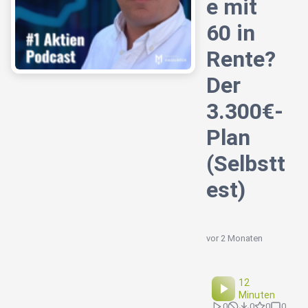
e mit
60 in
Rente?
Der
3.300€-
Plan
(Selbstt
est)
vor 2 Monaten
12
Minuten
0
0
0
0