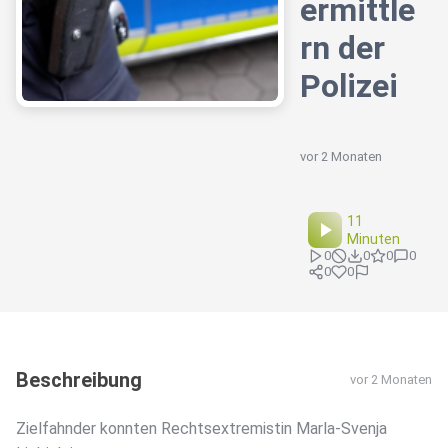
ermittle
rn der
Polizei
vor 2 Monaten
11
Minuten
0
0
0
0
0
0
Beschreibung
vor 2 Monaten
Zielfahnder konnten Rechtsextremistin Marla-Svenja