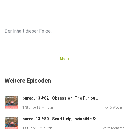
Der Inhalt dieser Folge:
Mehr
Intro - Georg fehlt krank und wir reisen in die Zukunft
Weitere Episoden
3:15 Masters of the Universe
bureau13 #82 - Obsession, The Furious, Hoppers, Rose, Snack Shack, Mission Sommermärchen, Elf Helden und ein Albtraum, Das Urteil - Michael Jackson, Ingeborg Bachmann, Voicemails for Isabel
1 Stunde 12 Minuten
vor 3 Wochen
16:24 Star Wars: Maul - Shadowlord
bureau13 #80 - Send Help, Invincible Staffel 4, Balls up, Toys that made us, Big Mistakes, Küss den Frosch, Monster Squad, Star Wars: Maul - Shadow Lord, Rooster, Dare Devil Born Again S2, Longlegs
1 Stunde 2 Minuten
vor 2 Monaten