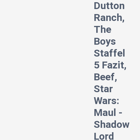
Dutton
Ranch,
The
Boys
Staffel
5 Fazit,
Beef,
Star
Wars:
Maul -
Shadow
Lord