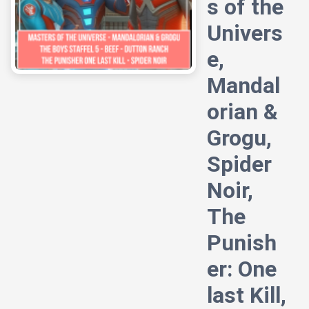
s of the
Univers
e,
Mandal
orian &
Grogu,
Spider
Noir,
The
Punish
er: One
last Kill,