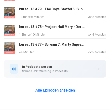
18:54 The Boys Staffel 5
bureau13 #79 - The Boys Staffel 5, Super Mario Galaxy Movie, Scrubs S10, They will kill you, Shrinking S3, Star Wars: Maul - Shadow Lord, Only Margo, Frankenstein, Kipchoge: Last Milestone
1 Stunde 6 Minuten
vor 3 Monaten
23:56 Beef
bureau13 #78 - Project Hail Mary - Der Astronaut, Rooster, Dare Devil Born again S2, Invincible S4, Reacher, Kacken an der Havel, Zoomania 2, Father Mother Sister Brother, Gelbe Briefe, Time Bandids
1 Stunde 10 Minuten
vor 4 Monaten
bureau13 #77 - Scream 7, Marty Supreme, Ach, diese Lücke, diese entsetzliche Lücke, He-Man and the Masters of the Universe (2021)
29:42 Mandalorian & Grogu
44 Minuten
vor 5 Monaten
37:01 Dutton Ranch
In Podcasts werben
Schalte jetzt Werbung in Podcasts.
42:44 The Punisher - One Last Kill
Alle Episoden anzeigen
49:34 Spider-Noir