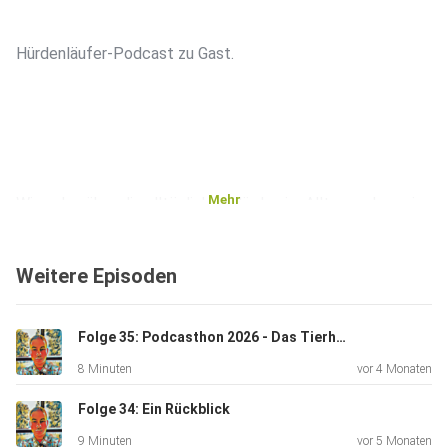
Hürdenläufer-Podcast zu Gast.
Mehr
Wir reden über die alltäglichen Hürden im Alltag und was in
der
Gesellschaft geändert werden sollte.
Weitere Episoden
Folge 35: Podcasthon 2026 - Das Tierheim Hersbruck
8 Minuten
vor 4 Monaten
Schaut gerne bei den beiden bei Ihrem Podcast vorbei
Folge 34: Ein Rückblick
9 Minuten
vor 5 Monaten