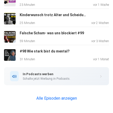
23 Minuten
vor 1 Woche
Das Verborgene kennt nur Allah!
Kinderwunsch trotz Alter und Scheidungen #100
25 Minuten
vor 2 Wochen
Falsche Scham- was uns blockiert #99
59 Minuten
vor 3 Wochen
Damit mein Kanal noch größer wird, unterstützt mich bitte!
#98 Wie stark bist du mental?
31 Minuten
vor 1 Monat
Freue mich über Dua sowie Abos und Kommis :-))
In Podcasts werben
Schalte jetzt Werbung in Podcasts.
Alle Episoden anzeigen
Instagram :
https://www.instagram.com/1deen1community_events/