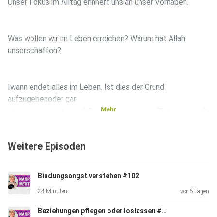
Unser Fokus im Alltag erinnert uns an unser Vorhaben.
Was wollen wir im Leben erreichen? Warum hat Allah
unserschaffen?
Iwann endet alles im Leben. Ist dies der Grund
aufzugebenoder gar
Mehr
etwas auszuprobieren? Bestrebt in unseren Zielen zu sein?
Weitere Episoden
Wie gehen wir mit gescheiterten Zielen um? Wir stellen
unsein
anderes Leben vor, aber woher wissen wir am Ende was uns
Bindungsangst verstehen #102
gut oder
24 Minuten
vor 6 Tagen
schlecht tut?
Beziehungen pflegen oder loslassen #101