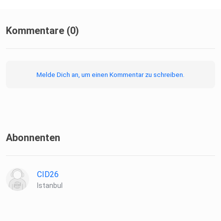
Kommentare (0)
Tiktok: https://www.tiktok.com/@podcast.naehr.wert
Melde Dich an, um einen Kommentar zu schreiben.
Youtube: https://www.youtube.com/@PodcastNaehrwert
Abonnenten
CID26
Istanbul