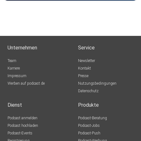
Unternehmen
Service
Team
Newsletter
Karriere
Kontakt
Impressum
Presse
Werben auf podcast.de
Nutzungsbedingungen
Datenschutz
Dienst
Produkte
Podcast anmelden
Podcast-Beratung
Podcast hochladen
Podcast-Jobs
Podcast-Events
Podcast-Push
Registrierung
Podcast-Werbung