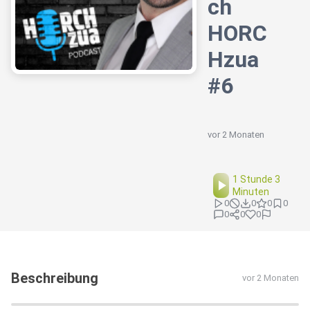
ch
️HORC
Hzua
#6
vor 2 Monaten
1 Stunde 3
Minuten
0
0
0
0
0
0
0
Beschreibung
vor 2 Monaten