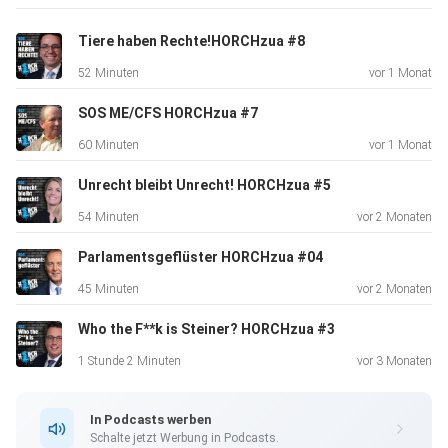
Netzwerken - wir würden uns freuen, wenn du uns auch
dort
Tiere haben Rechte!️HORCHzua #8
folgst:Facebook:
52 Minuten
vor 1 Monat
https://www.facebook.com/fpoe.tirolInstagram:
https://www.instagram.com/fpoe.tirol/TikTok:
SOS ME/CFS ️HORCHzua #7
https://www.tiktok.com/@fpoe.tirolYoutube:
60 Minuten
vor 1 Monat
http://www.youtube.com/@fpoe_tirolHorch Zua️Podcast:
https://gemeinsam.fpoe-tirol.at/horchzua
Unrecht bleibt Unrecht! ️HORCHzua #5
54 Minuten
vor 2 Monaten
Parlamentsgeflüster ️HORCHzua #04
45 Minuten
vor 2 Monaten
Who the F**k is Steiner? ️HORCHzua #3
1 Stunde 2 Minuten
vor 3 Monaten
In Podcasts werben
Schalte jetzt Werbung in Podcasts.