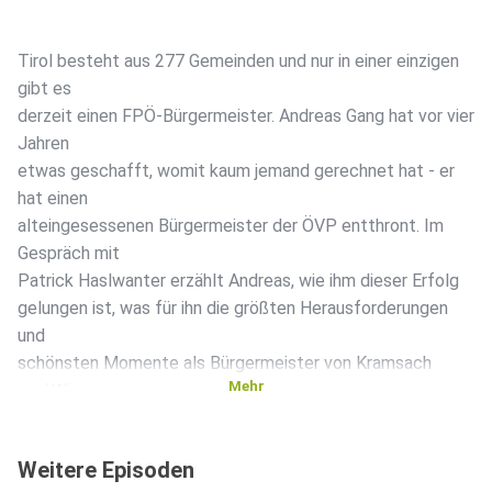
Tirol besteht aus 277 Gemeinden und nur in einer einzigen
gibt es
derzeit einen FPÖ-Bürgermeister. Andreas Gang hat vor vier
Jahren
etwas geschafft, womit kaum jemand gerechnet hat - er
hat einen
alteingesessenen Bürgermeister der ÖVP entthront. Im
Gespräch mit
Patrick Haslwanter erzählt Andreas, wie ihm dieser Erfolg
gelungen ist, was für ihn die größten Herausforderungen
und
schönsten Momente als Bürgermeister von Kramsach
Mehr
sind.Wir
wünschen euch gute Unterhaltung mit der 6. Ausgabe von
#horchzua+++++Hier findest du die FPÖ Tirol in den
Weitere Episoden
Sozialen