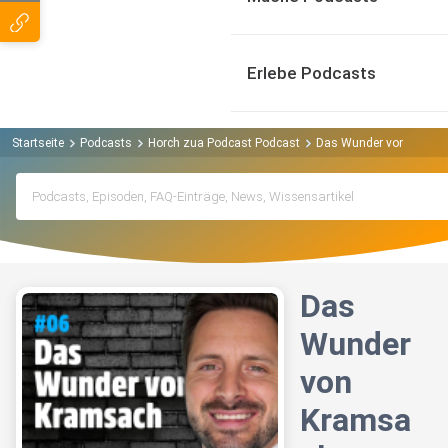
Erlebe Podcasts
Startseite
Podcasts
Horch zua Podcast Podcast
Das Wunder von Krams
Das
Wunder
von
Kramsa