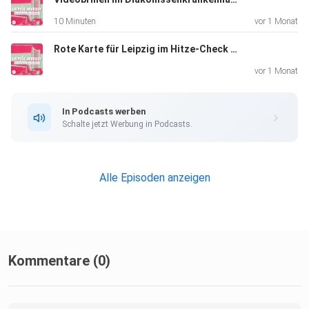
Mastodon: www.mastodon.social/@mephisto976
10 Minuten
vor 1 Monat
Rote Karte für Leipzig im Hitze-Check & Lösungsvorschlag für Festplatz am Cottaweg (12.06.2026)
Bluesky: www.bsky.app/profile/mephisto976.bsky.social
vor 1 Monat
In Podcasts werben
Schalte jetzt Werbung in Podcasts.
Alle Episoden anzeigen
Kommentare (0)