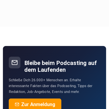
Bleibe beim Podcasting auf
dem Laufenden
Schließe Dich 26.000+ Menschen an. Erhalte
interessante Fakten über das Podcasting, Tipps der
Redaktion, Job-Angebote, Events und mehr.
Zur Anmeldung