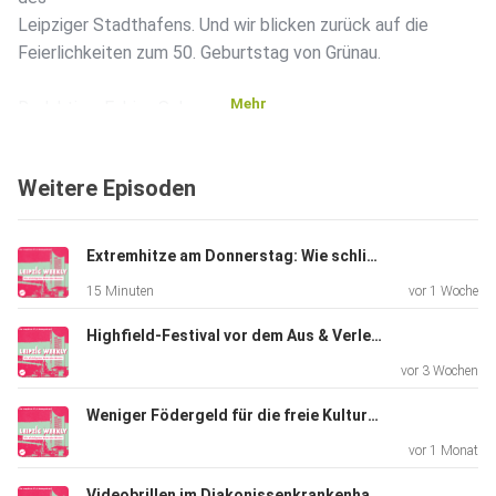
Leipziger Stadthafens. Und wir blicken zurück auf die
Feierlichkeiten zum 50. Geburtstag von Grünau.
Mehr
Redaktion: Fabian Schaar
Moderation: Cosimo Spangler
Weitere Episoden
Falls ihr mehr von uns hören wollt, schaut gerne auf
unseren
Extremhitze am Donnerstag: Wie schlimm war es für die Straßenbahnen, Menschen und Natur? (31.07.2026)
Social-Media-Kanälen vorbei:
15 Minuten
vor 1 Woche
Highfield-Festival vor dem Aus & Verletzter nach Tigerangriff verstorben (17.07.2026)
Instagram: www.instagram.com/mephisto976
vor 3 Wochen
Weniger Födergeld für die freie Kulturszene & Gutachten zum Tram-Drama wegen Hitze (03.07.2026)
Threads: www.threads.com/@mephisto976
vor 1 Monat
Videobrillen im Diakonissenkrankenhaus & Abschiebeflug vom Flughafen Leipzig/Halle (19.06.2026)