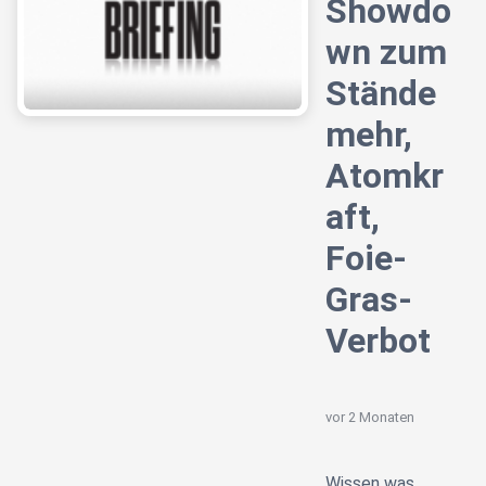
Showdo
wn zum
Stände
mehr,
Atomkr
aft,
Foie-
Gras-
Verbot
vor 2 Monaten
Wissen was