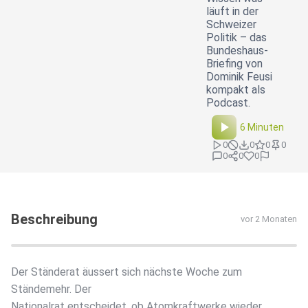
läuft in der
Schweizer
Politik – das
Bundeshaus-
Briefing von
Dominik Feusi
kompakt als
Podcast.
6 Minuten
0
0
0
0
0
0
0
Beschreibung
vor 2 Monaten
Der Ständerat äussert sich nächste Woche zum
Ständemehr. Der
Nationalrat entscheidet, ob Atomkraftwerke wieder