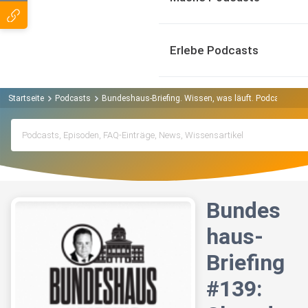
Erlebe Podcasts
Startseite
Podcasts
Bundeshaus-Briefing. Wissen, was läuft. Podcast
Bu
Bundes
haus-
Briefing
#139: