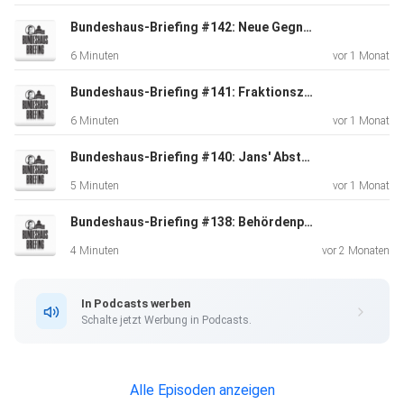
Bundeshaus-Briefing #142: Neue Gegner der Rahmenverträge, Ständemehr, Versorgungssicherheit
6 Minuten
vor 1 Monat
Bundeshaus-Briefing #141: Fraktionszwang in der SVP und der SP, Bagatellgebühr, PFAS-Chemikalien
6 Minuten
vor 1 Monat
Bundeshaus-Briefing #140: Jans' Abstimmungskampf, Atomkraft, Asylpolitik
5 Minuten
vor 1 Monat
Bundeshaus-Briefing #138: Behördenpropaganda, SP-Taktik bei der 13. AHV-Rente, Wohnbauförderung
4 Minuten
vor 2 Monaten
In Podcasts werben
Schalte jetzt Werbung in Podcasts.
Alle Episoden anzeigen