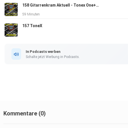
158 Gitarrenkram Aktuell - Tonex One+ - JHS 3 Series - Harley Benton Fusion IV
https://gitarrenkram.de
59 Minuten
157 ToneX
https://gitarrenkram.de/gitarrenkram-unterstuetzen
In Podcasts werben
Unsere Musik auf Bandcamp
Schalte jetzt Werbung in Podcasts.
https://silentmenband.bandcamp.com/releases
Kommentare (0)