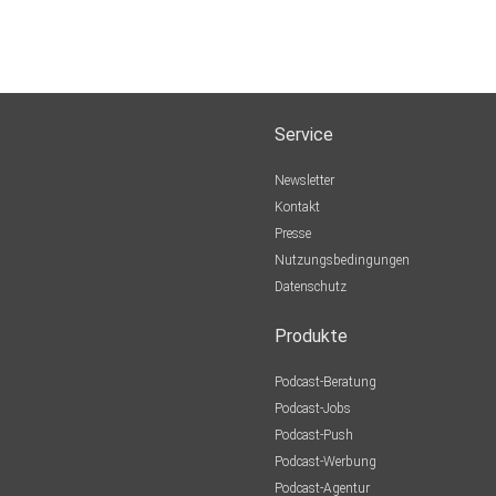
Service
Newsletter
Kontakt
Presse
Nutzungsbedingungen
Datenschutz
Produkte
Podcast-Beratung
Podcast-Jobs
Podcast-Push
Podcast-Werbung
Podcast-Agentur