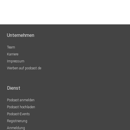
Unternehmen
Team
Karriere
Impressum
Werben auf podcast.de
Dienst
Podcast anmelden
Podcast hochladen
Podcast-Events
Registrierung
Anmeldung