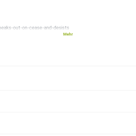
speaks-out-on-cease-and-desists
Mehr
YX46o8