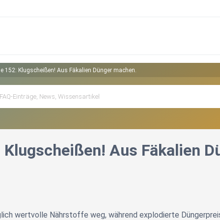
ge 152: Klugscheißen! Aus Fäkalien Dünger machen.
: Klugscheißen! Aus Fäkalien 
lich wertvolle Nährstoffe weg, während explodierte Düngerprei