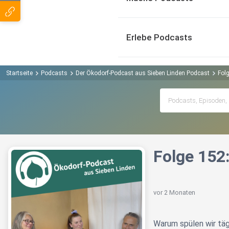
Erlebe Podcasts
Startseite
Podcasts
Der Ökodorf-Podcast aus Sieben Linden Podcast
Fol
Folge 152
vor 2 Monaten
Warum spülen wir täg