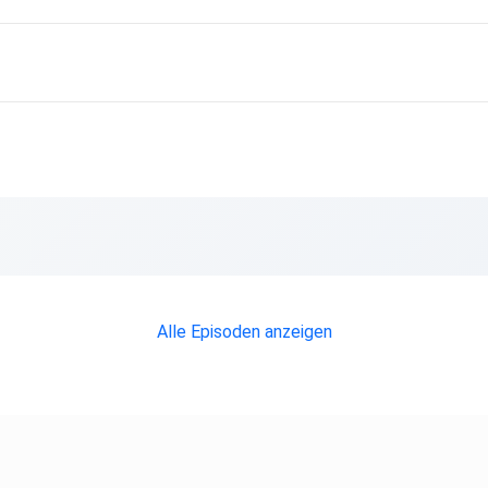
er
werk
 – Der
-explodieren-wir-zeigen-mit-der-sanitaerwende-alternativen/)
kleiner-fussabdruck-oder-was-klimaschutz-mit-der-toilette-zu-
Alle Episoden anzeigen