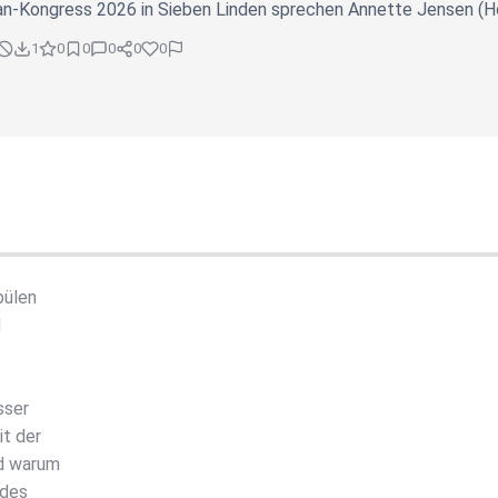
Kongress 2026 in Sieben Linden sprechen Annette Jensen (Holy
1
0
0
0
0
0
pülen
d
sser
it der
nd warum
 des