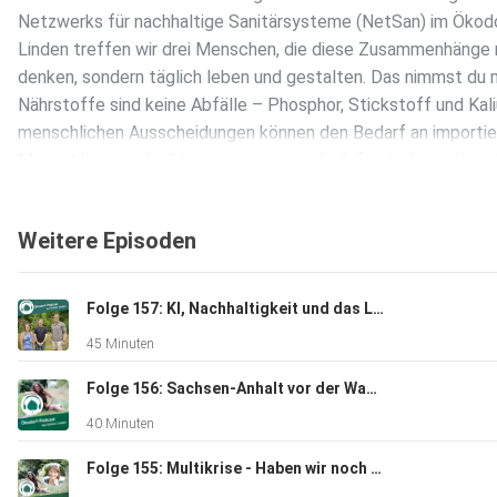
Netzwerks für nachhaltige Sanitärsysteme (NetSan) im Ökod
Linden treffen wir drei Menschen, die diese Zusammenhänge n
denken, sondern täglich leben und gestalten. Das nimmst du 
Nährstoffe sind keine Abfälle – Phosphor, Stickstoff und Kal
menschlichen Ausscheidungen können den Bedarf an importie
Mineraldüngern direkt ersetzen, wenn die Infrastruktur stimm
Sanitärwende ist Systemfrage – Trockentrenntoiletten funkt
auf Festivals, im Ökodorf und perspektivisch auch in der Stad
Weitere Episoden
fehlt, ist politischer Wille und gesetzliche Rahmenbedingung
Jahre Praxis zeigen: Es geht – Sieben Linden betreibt über 70
Trockentoiletten für 160 Menschen; die nächste Innovationss
Folge 157: KI, Nachhaltigkeit und das Leben
schon in Planung Für wen ist diese Folge? Für alle, die
45 Minuten
Zusammenhänge sehen wollen, wo andere nur ein Hygienepr
vermuten. Für Menschen, die Nachhaltigkeit nicht als Lifestyl
Folge 156: Sachsen-Anhalt vor der Wahl – Kann Zuhören die Demokratie retten?
sondern als Systemveränderung verstehen. Und für alle, die s
40 Minuten
fragen, warum wir wertvolle Ressourcen vernichten, während 
um sie kämpft. Hör rein – und frag dich danach ruhig, ob die
Folge 155: Multikrise - Haben wir noch Zeit für „innere Arbeit“?
Revolution vielleicht im Badezimmer beginnt. Zu Gast: Annett