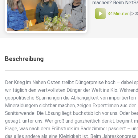
machen? Beim NetSan-
34 Minuten
0
Beschreibung
Der Krieg im Nahen Osten treibt Düngerpreise hoch – dabei s
wir täglich den wertvollsten Dünger der Welt ins Klo. Währen
geopolitische Spannungen die Abhängigkeit von importierten
Mineraldüngern sichtbar machen, zeigen Expert:innen aus der
Sanitärwende: Die Lösung liegt buchstäblich vor uns. Oder be
gesagt: unter uns. Wer groß und ganzheitlich denkt, beginnt m
Frage, was nach dem Frühstück im Badezimmer passiert – u
das alles andere als eine Kleinigkeit ist. Beim Jahreskongress