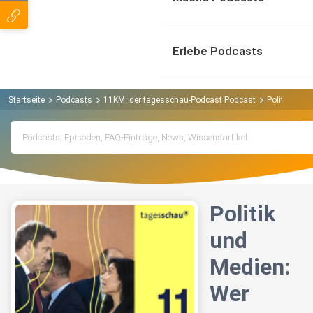
Erlebe Podcasts
Startseite
Podcasts
11KM: der tagesschau-Podcast Podcast
Politik und 
Politik
und
Medien:
Wer