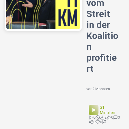
vom
Streit
in der
Koalitio
n
profitie
rt
vor 2 Monaten
31
Minuten
0
2
0
0
0
0