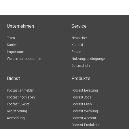
Bocholt
Mexkey
Nein
Unternehmen
Service
sporty1121
Team
Newsletter
Warum
Karriere
Kontakt
Impressum
Axolotll
Presse
Werben auf podcast.de
München
Nutzungsbedingungen
Datenschutz
atzebauer
Höchstadt
Dienst
Produkte
KaMu1921
Podcast anmelden
Podcast-Beratung
München
Podcast hochladen
Podcast-Jobs
Podcast-Events
Podcast-Push
Einstein1966
Registrierung
Podcast-Werbung
berlin
Anmeldung
Podcast-Agentur
adelmensur
Podcast-Produktion