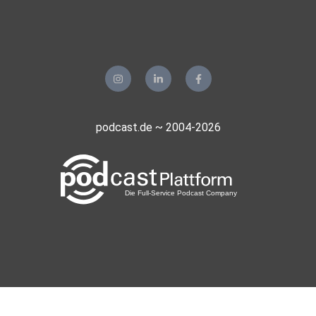
Dortmund
pawlow
wolfratshausen
Florian85
Rostock
Maro68
podcast.de ~ 2004-2026
Frankfurt am Main
Alinas07
Hamburg
Fliesstal
Berlin
Doytol
Marokkko
realmblv3