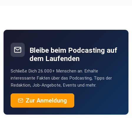
roteTara
Aachen
Norbertmauz
Pfullingen
HeinzBoettjer
Bremen
Bleibe beim Podcasting auf
Turkan
dem Laufenden
Köln
Schließe Dich 26.000+ Menschen an. Erhalte
Erdmaennchen
interessante Fakten über das Podcasting, Tipps der
Göttingen
Redaktion, Job-Angebote, Events und mehr.
KaeptnBlaubaer99
Zur Anmeldung
Stuttgart
vy00ha7d
Hykeee