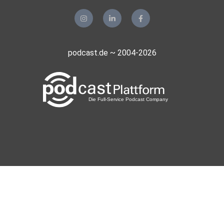
Hmus
Steinen
podcast.de ~ 2004-2026
Schleumel
Phineas
klmatthies-sAJc
Katjes007
susa.nagel-THj6
pedrof1
Schmidmühlen