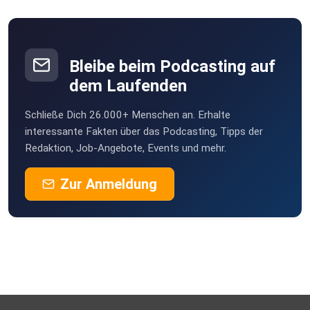
Berlin
nkvokkxz
Berlin
Bleibe beim Podcasting auf
EvelynCoco
dem Laufenden
Baar-Ebenhausen
Schließe Dich 26.000+ Menschen an. Erhalte
Scholly
interessante Fakten über das Podcasting, Tipps der
Berlin
Redaktion, Job-Angebote, Events und mehr.
Ruhreulefranz
Zur Anmeldung
Fröndenberg/Ruhr
lauscherin1970
Werder Havel
holgermh
Krusolph