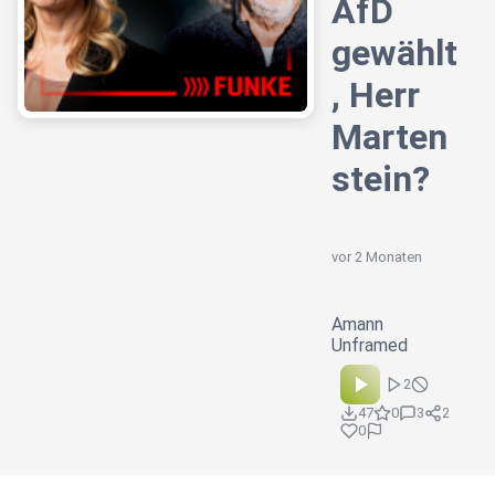
AfD
gewählt
, Herr
Marten
stein?
vor 2 Monaten
Amann
Unframed
2
47
0
3
2
0