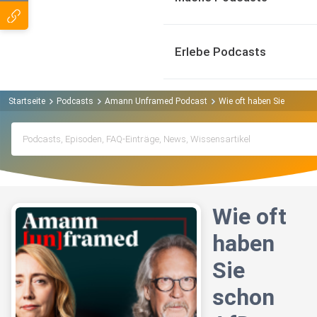
Erlebe Podcasts
Startseite
Podcasts
Amann Unframed Podcast
Wie oft haben Sie schon A
Wie oft
haben
Sie
schon