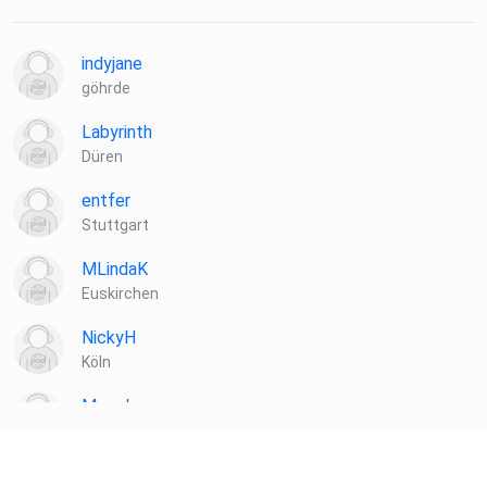
indyjane
göhrde
Labyrinth
Düren
entfer
Stuttgart
MLindaK
Euskirchen
NickyH
Köln
Mpoalas
München
Kindoki