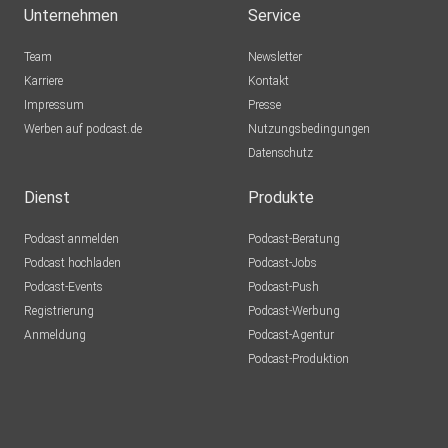
Münster
Unternehmen
Service
ejeuskrt
Team
Newsletter
Karriere
Kontakt
Impressum
HaDo
Presse
Werben auf podcast.de
Heidelberg
Nutzungsbedingungen
Datenschutz
lfjvdbaf
Dienst
Produkte
Podcast anmelden
Podcast-Beratung
ckxnq6wi
Podcast hochladen
Podcast-Jobs
Podcast-Events
Podcast-Push
AlexQlee
Registrierung
Podcast-Werbung
Hamburg
Anmeldung
Podcast-Agentur
Podcast-Produktion
frank.huesch.bjm-iBu5
Evelienchen66
Icking