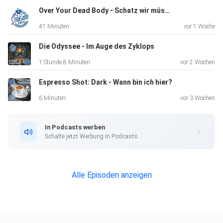
Doch wie stark ist das Gesamtwerk von Jodie Foster
Over Your Dead Body - Schatz wir müssen reden
wirklich? Wie
41 Minuten
vor 1 Woche
vielseitig ist ihr Schauspiel – und warum gehört sie bis
heute zu
Die Odyssee - Im Auge des Zyklops
den respektiertesten Frauen in Hollywood?
1 Stunde 8 Minuten
vor 2 Wochen
Espresso Shot: Dark - Wann bin ich hier?
In dieser Folge sprechen wir über:
6 Minuten
vor 3 Wochen
In Podcasts werben
die Karriere und wichtigsten Rollen von Jodie Foster
Schalte jetzt Werbung in Podcasts.
die schauspielerische Leistung und Bandbreite
Alle Episoden anzeigen
die größten Highlights und spannende Hintergründe
und den Vergleich zu anderen Schauspielgrößen ihrer Zeit