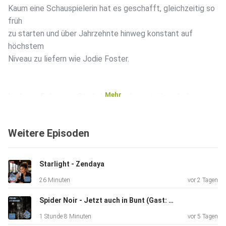
Kaum eine Schauspielerin hat es geschafft, gleichzeitig so
früh
zu starten und über Jahrzehnte hinweg konstant auf
höchstem
Niveau zu liefern wie Jodie Foster.
Mehr
In dieser Folge von Starlight sprechen wir über Jodie
Foster –
bekannt aus „Das Schweigen der Lämmer“, „Contact“ und
Weitere Episoden
„True
Detective“, aktiv seit den 1970er Jahren. Mit Rollen wie
Clarice
Starlight - Zendaya
Starling hat sie nicht nur Filmgeschichte geschrieben,
26 Minuten
vor 2 Tagen
sondern
auch das Bild starker Frauenfiguren nachhaltig geprägt.
Spider Noir - Jetzt auch in Bunt (Gast: Mario)
1 Stunde 8 Minuten
vor 5 Tagen