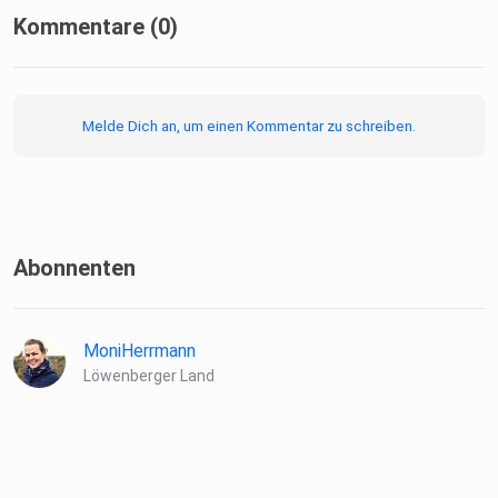
Kommentare (0)
Jetzt in Starlight Folge 20 von Streamkaffee.
Melde Dich an, um einen Kommentar zu schreiben.
Schnappt euch einen Kaffee oder ein anderes Getränk und
hört
rein.
Abonnenten
Lasst uns wissen, wie ihr Das Schweigen
derLämmer findet und schreibt es in die Kommentare.
MoniHerrmann
Löwenberger Land
Besucht uns auf ⁠⁠unserer Homepage, ⁠⁠Facebook⁠⁠⁠⁠,
⁠⁠Instagram⁠⁠⁠⁠.