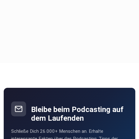
Abonniert den Podcast, aktiviert die Glocke und
unterstütztuns
mit einer Bewertung.
Vielen Dank euer Jörg und Marc.
#streamkaffee #podcast #filmkritik #starlight
#jodiefoster#claricestarling
Bleibe beim Podcasting auf
dem Laufenden
Schließe Dich 26.000+ Menschen an. Erhalte
interessante Fakten über das Podcasting, Tipps der