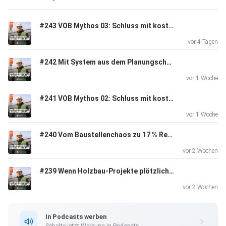
Vereinbare jetzt dein kostenloses Erstgespräch:
#243 VOB Mythos 03: Schluss mit kostenloser Detailplanung
www.continu-ing.com/termin
vor 4 Tagen
#242 Mit System aus dem Planungschaos zum Profit
Sichere dir jetzt das Buch "Stark im Handwerk" auf:
vor 1 Woche
www.stark-im-handwerk.de
#241 VOB Mythos 02: Schluss mit kostenloser Planung!
vor 1 Woche
Andreas Scheibe und sein Team zeigen dir, wie du dich als
Handwerksbetrieb sicher gegen die halbwissenden
#240 Vom Baustellenchaos zu 17 % Rendite
Argumentationen
vor 2 Wochen
der Auftraggeberseite wehren und das abrechnen kannst,
#239 Wenn Holzbau-Projekte plötzlich zur Kostenfalle werden
was dir
zusteht.
vor 2 Wochen
In Podcasts werben
Schalte jetzt Werbung in Podcasts.