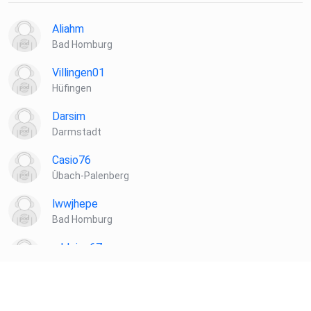
Aliahm
Bad Homburg
Villingen01
Hüfingen
Darsim
Darmstadt
Casio76
Übach-Palenberg
lwwjhepe
Bad Homburg
mkleine67
Selm-Bork
Kerling
München