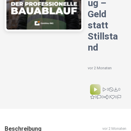
ug –
Geld
statt
Stillsta
nd
vor 2 Monaten
0
0
0
0
0
0
Beschreibung
vor 2 Monaten