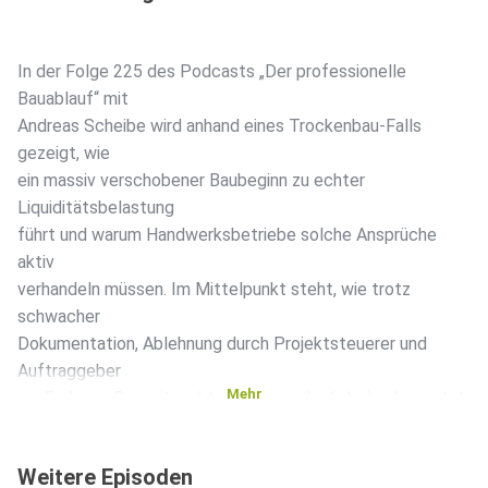
In der Folge 225 des Podcasts „Der professionelle
Bauablauf“ mit
Andreas Scheibe wird anhand eines Trockenbau-Falls
gezeigt, wie
ein massiv verschobener Baubeginn zu echter
Liquiditätsbelastung
führt und warum Handwerksbetriebe solche Ansprüche
aktiv
verhandeln müssen. Im Mittelpunkt steht, wie trotz
schwacher
Dokumentation, Ablehnung durch Projektsteuerer und
Auftraggeber
Mehr
am Ende ein Bauzeitnachtrag einvernehmlich durchgesetzt
werden
konnte.
Weitere Episoden