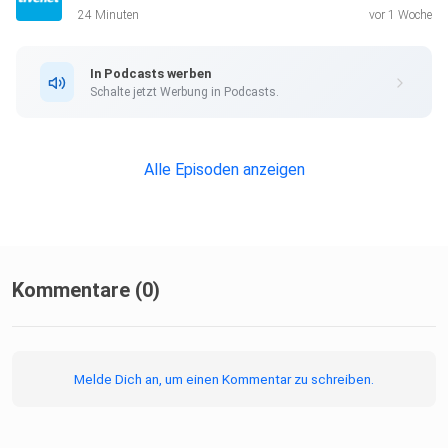
Dir gefällt unsere Arbeit?
24 Minuten
vor 1 Woche
Unterstütze uns hier: https://www.livenet.ch/spende
Vielen Dank für deinen Beitrag!
In Podcasts werben
Schalte jetzt Werbung in Podcasts.
Mehr Impulse findest du auch hier!
Instagram: https://www.instagram.com/livenet.ch/
Livenet-Portal: https://www.livenet.ch/
Alle Episoden anzeigen
Kommentare (0)
Melde Dich an, um einen Kommentar zu schreiben.