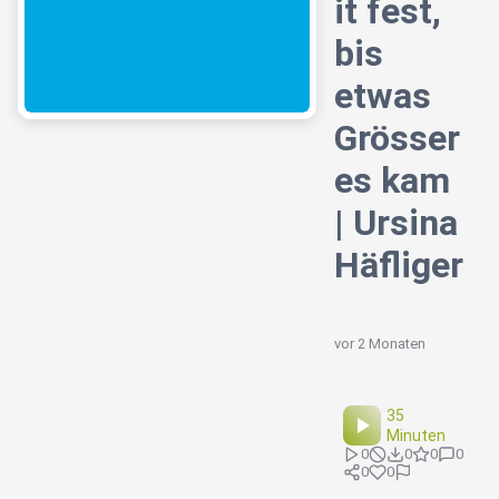
it fest,
bis
etwas
Grösser
es kam
| Ursina
Häfliger
vor 2 Monaten
35
Minuten
0
0
0
0
0
0