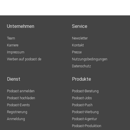
Unternehmen
Service
Team
Newsletter
Karriere
Kontakt
Impressum
Presse
Werben auf podcast.de
Nutzungsbedingungen
Datenschutz
Dienst
Produkte
Podcast anmelden
Podcast-Beratung
Podcast hochladen
Podcast-Jobs
Podcast-Events
Podcast-Push
Registrierung
Podcast-Werbung
Anmeldung
Podcast-Agentur
Podcast-Produktion