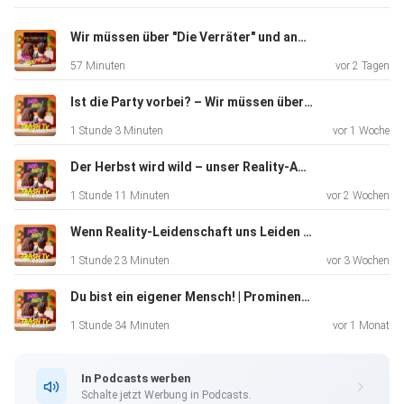
Lieblingskandidat? Welche Highlights / Lowlights sind euch
in
Wir müssen über "Die Verräter" und andere Social-Deduction-Shows & -Spiele reden...
Erinnerung geblieben? Lasst uns zusammen in den
57 Minuten
vor 2 Tagen
Kommentaren auf
die Staffel zurückblicken!
Ist die Party vorbei? – Wir müssen über "Kaulitz & Kaulitz" reden... | Staffel 3 (F1-4)
1 Stunde 3 Minuten
vor 1 Woche
Hier geht es zu den Fotos vom Sala-Set Aufbau
Der Herbst wird wild – unser Reality-Ausblick | Prominent Getrennt (F12), Born Famous (F1&2), Joyn-Event & Wochenfavoriten KW30
1 Stunde 11 Minuten
vor 2 Wochen
Dir hat die Folge gefallen? Dann abonniere gerne unseren
Wenn Reality-Leidenschaft uns Leiden schafft | Bad Boyfriends (F4), Prominent Getrennt (F11), Die Bachelors (F10) & Wochenfavoriten KW29
Podcast!
1 Stunde 23 Minuten
vor 3 Wochen
Das würde unserer Sichtbarkeit hier in der großen
Du bist ein eigener Mensch! | Prominent Getrennt (Folge 10), Bachelors (Folge 9) & Wochenfavoriten KW28
Podcastwelt
helfen.
1 Stunde 34 Minuten
vor 1 Monat
In Podcasts werben
Besuche uns doch auch mal auf Instagram
Schalte jetzt Werbung in Podcasts.