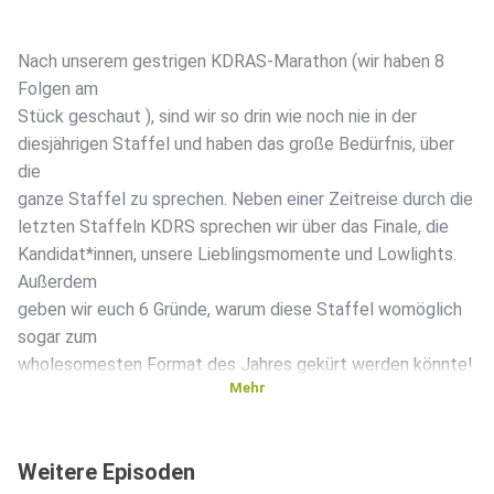
Nach unserem gestrigen KDRAS-Marathon (wir haben 8
Folgen am
Stück geschaut ), sind wir so drin wie noch nie in der
diesjährigen Staffel und haben das große Bedürfnis, über
die
ganze Staffel zu sprechen. Neben einer Zeitreise durch die
letzten Staffeln KDRS sprechen wir über das Finale, die
Kandidat*innen, unsere Lieblingsmomente und Lowlights.
Außerdem
geben wir euch 6 Gründe, warum diese Staffel womöglich
sogar zum
wholesomesten Format des Jahres gekürt werden könnte!
Mehr
Uns würde total eure Gedanken zur aktuellen "Kampf der
Weitere Episoden
Realitystars"-Staffel interessieren! Wer war euer