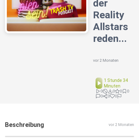
der
Reality
Allstars
reden...
vor 2 Monaten
1 Stunde 34
Minuten
0
0
0
0
0
0
0
Beschreibung
vor 2 Monaten