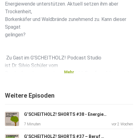
Energiewende unterstützen. Aktuell setzen ihm aber
Trockenheit,
Borkenkäfer und Waldbrände zunehmend zu. Kann dieser
Spagat
gelingen?
Zu Gast im G’SCHEITHOLZ! Podcast Studio
ist Dr. Silvio Schüler vom
Mehr
Bundesforschungszentrum für Wald. Er erforscht, wie sich
unsere
Wälder an den Klimawandel anpassen können und welche
Weitere Episoden
Baumarten
künftig Bestand haben werden.
G’SCHEITHOLZ! SHORTS #38 - Energieautarke Bauernhöfe mit Biodiesel & Agri-PV: Kann das funktionieren, Hr. Rathbauer?
7 Minuten
vor 2 Wochen
Außerdem haben wir den Waldbesitzer Mag. Matthias
Granitzer eingeladen. Er kennt die Herausforderungen aus
G’SCHEITHOLZ! SHORTS #37 – Beruf mit Zukunft: Wie wird man eigentlich FörsterIn, Hr. DI Hintsteiner?