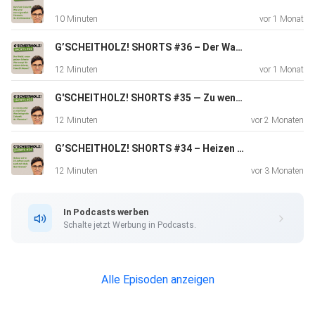
erster Hand und vertritt als Obmann des österreichischen
10 Minuten
vor 1 Monat
Waldverbandes die Interessen der heimischen
Waldbesitzer.
G’SCHEITHOLZ! SHORTS #36 – Der Wald, unser grüner Schatz: wer sorgt für seinen Schutz, Frau DI Moser?
12 Minuten
vor 1 Monat
In der Diskussion erfahren Sie, wie die Wälder der Zukunft
G'SCHEITHOLZ! SHORTS #35 — Zu wenig oder zu viel Holz? Was bringt die Zukunft, Hr. Pfemeter?
aussehen könnten und welche Rolle sie für Klimaschutz
12 Minuten
vor 2 Monaten
und
G’SCHEITHOLZ! SHORTS #34 – Heizen wir in 30 Jahren auch noch mit Holz, Herr Kranzl?
Energiewende spielen werden.
12 Minuten
vor 3 Monaten
Gäste
In Podcasts werben
Schalte jetzt Werbung in Podcasts.
Alle Episoden anzeigen
Dr. Silvio Schüler, Leiter des Instituts für Waldwachstum,