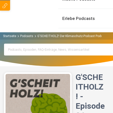
Erlebe Podcasts
Startseite
Podcasts
G'SCHEITHOLZ! Der Klimaschutz-Podcast Podcast
G
G'SCHE
ITHOLZ
! -
Episode