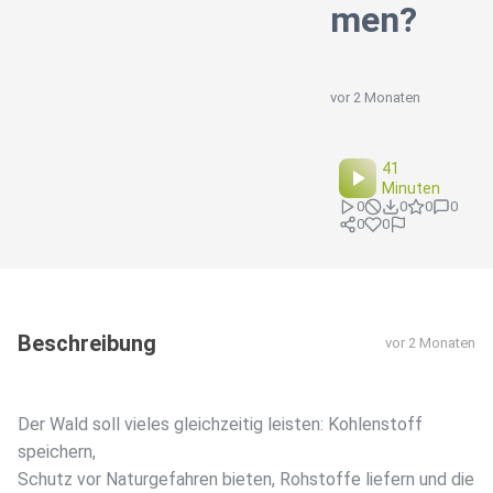
men?
vor 2 Monaten
41
Minuten
0
0
0
0
0
0
Beschreibung
vor 2 Monaten
Der Wald soll vieles gleichzeitig leisten: Kohlenstoff
speichern,
Schutz vor Naturgefahren bieten, Rohstoffe liefern und die