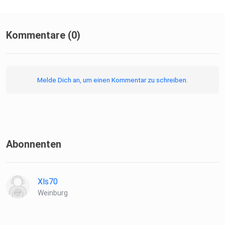
Waldbau und Genetik am Bundesforschungszentrum für
Wald (BFW)
Kommentare (0)
Mag. Matthias Granitzer, Obmann des Kärntner und
österreichischen Waldverbandes
Melde Dich an, um einen Kommentar zu schreiben.
Moderation
Mag. Andreas Jäger
Abonnenten
Xls70
Weinburg