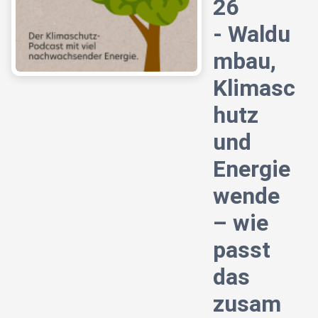
26
- Waldu
mbau,
Klimasc
hutz
und
Energie
wende
– wie
passt
das
zusam