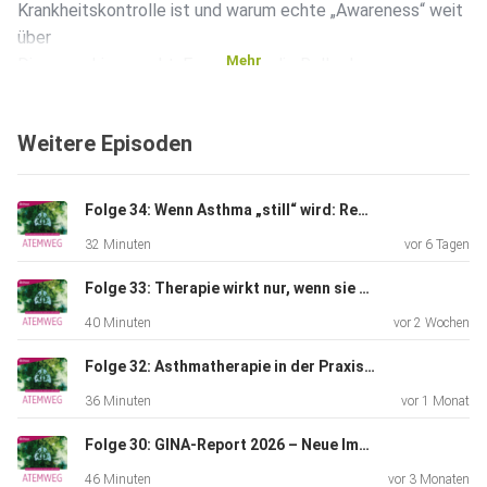
Krankheitskontrolle ist und warum echte „Awareness“ weit
über
Mehr
Diagnose hinausgeht. Es geht um die Rolle der
Hausarztpraxis als
erste Anlaufstelle, um einfache, aber wirkungsvolle Tools
Weitere Episoden
und um
die Frage, wie Patient*innen befähigt werden können, ihre
Erkrankung aktiv zu managen. Gleichzeitig zeigen die
Folge 34: Wenn Asthma „still“ wird: Remission als Therapieziel
Beispiele aus
32 Minuten
vor 6 Tagen
der Praxis, welches Potenzial in klaren Prozessen,
Digitalisierung
Folge 33: Therapie wirkt nur, wenn sie ankommt – Asthma‑Adhärenz im Praxisalltag
und interdisziplinärer Zusammenarbeit steckt. Eine Folge
40 Minuten
vor 2 Wochen
über
Versorgung, Verantwortung und die Chance, Asthma für
Folge 32: Asthmatherapie in der Praxis: wenn Stufenschema auf Realität trifft
viele
36 Minuten
vor 1 Monat
Betroffene spürbar besser in den Griff zu bekommen.
Folge 31:
Folge 30: GINA-Report 2026 – Neue Impulse für die Asthmatherapie
Asthma erkennen – warum Awareness der erste
46 Minuten
vor 3 Monaten