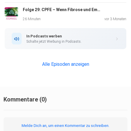
Therapieschritt ist
Folge 29: CPFE – Wenn Fibrose und Emphysem gemeinsam die Lunge herausfordern
Themenschwerpunkte: • Asthma als häufige, aber gut
kontrollierbare
26 Minuten
vor 3 Monaten
Erkrankung • Bedeutung von Awareness und
Patientenaufklärung •
In Podcasts werben
Rolle der hausärztlichen Versorgung • Digitalisierung als
Schalte jetzt Werbung in Podcasts.
Chance •
Interdisziplinäre Zusammenarbeit Unsere Expert*innen: •
Prof. Dr.
Alle Episoden anzeigen
med. Georg Nilius, Klinikdirektor Lungenheilkunde am
Klinikum
Dortmund • Annette Rennert, Fachärztin für
Allgemeinmedizin in der
Praxis im Kaiserviertel in Dortmund In unserer nächste
Kommentare (0)
Folge von
ATEMWEG beschäftigen sich unsere Experten mit dem
Thema
Melde Dich an, um einen Kommentar zu schreiben.
Asthmatherapie in der hausärztlichen und der