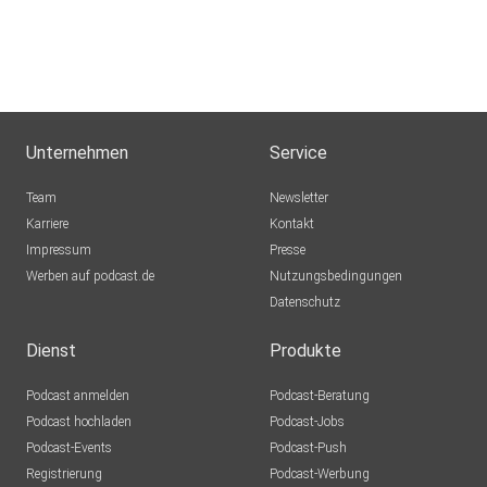
Unternehmen
Service
Team
Newsletter
Karriere
Kontakt
Impressum
Presse
Werben auf podcast.de
Nutzungsbedingungen
Datenschutz
Dienst
Produkte
Podcast anmelden
Podcast-Beratung
Podcast hochladen
Podcast-Jobs
Podcast-Events
Podcast-Push
Registrierung
Podcast-Werbung