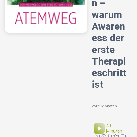
n –
warum
Awaren
ess der
erste
Therapi
eschritt
ist
vor 2 Monaten
40
Minuten
0
0
0
0