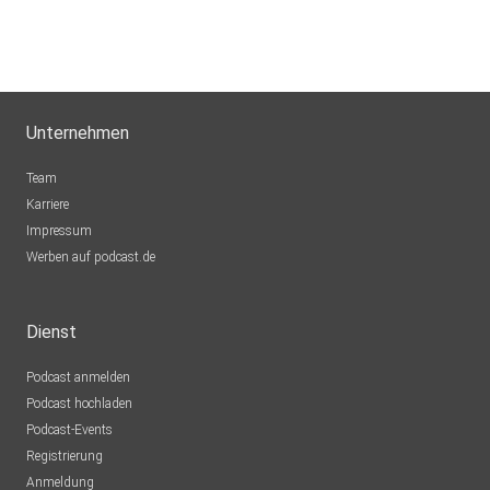
Unternehmen
Team
Karriere
Impressum
Werben auf podcast.de
Dienst
Podcast anmelden
Podcast hochladen
Podcast-Events
Registrierung
Anmeldung