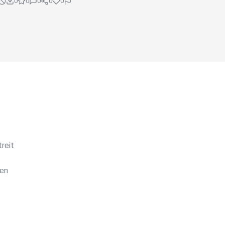
0
0
0
0
0
reit
den