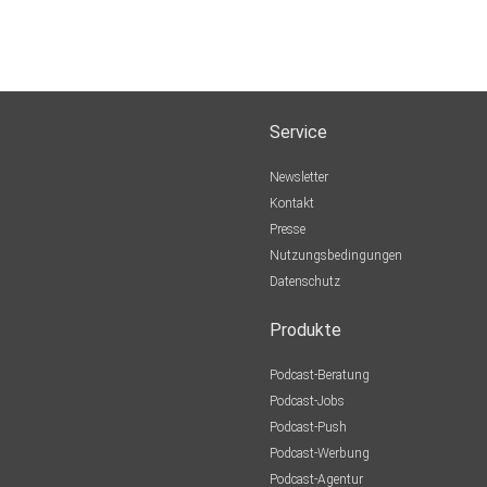
Service
Newsletter
Kontakt
Presse
Nutzungsbedingungen
Datenschutz
Produkte
Podcast-Beratung
Podcast-Jobs
Podcast-Push
Podcast-Werbung
Podcast-Agentur