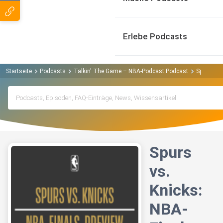
Erlebe Podcasts
Startseite
Podcasts
Talkin' The Game – NBA-Podcast Podcast
Spurs vs.
Spurs
vs.
Knicks:
NBA-