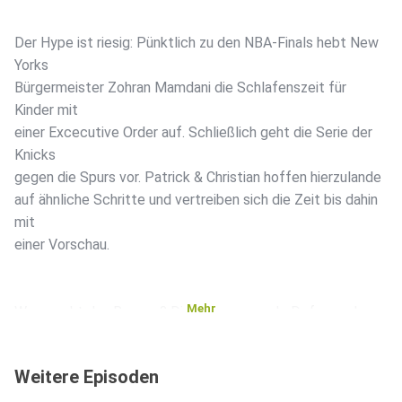
Der Hype ist riesig: Pünktlich zu den NBA-Finals hebt New
Yorks
Bürgermeister Zohran Mamdani die Schlafenszeit für
Kinder mit
einer Excecutive Order auf. Schließlich geht die Serie der
Knicks
gegen die Spurs vor. Patrick & Christian hoffen hierzulande
auf ähnliche Schritte und vertreiben sich die Zeit bis dahin
mit
einer Vorschau.
Mehr
Wer macht das Rennen? Die herausragende Defense der
Spurs oder
die Top-Offense der Knicks? Außerdem graben wir im
Weitere Episoden
Archiv: Was
haben wir eigentlich vor der Saison prophezeit? Reinhören!