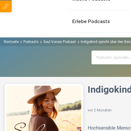
Erlebe Podcasts
Startseite
Podcasts
Soul Voices Podcast
Indigokind spricht über den Be
Indigokin
vor 2 Monaten
Hochsensible Menschen