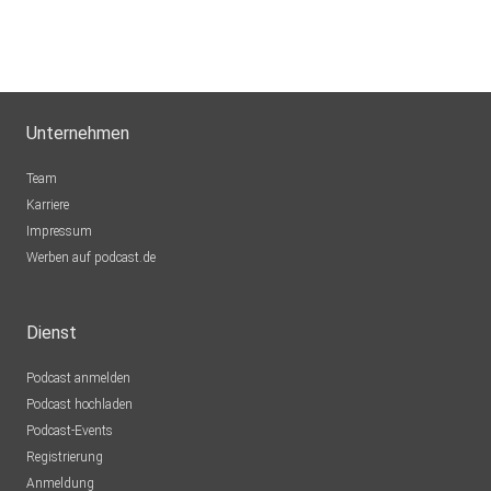
Unternehmen
Team
Karriere
Impressum
Werben auf podcast.de
Dienst
Podcast anmelden
Podcast hochladen
Podcast-Events
Registrierung
Anmeldung