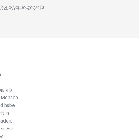
0
0
0
0
0
n
ie als
r Mensch
nd habe
t in
jaden,
n. Für
be