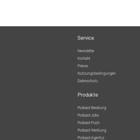
Service
Newsletter
Kontakt
Presse
Nutzungsbedingungen
Datenschutz
Produkte
Podcast-Beratung
Podcast-Jobs
Podcast-Push
Podcast-Werbung
Podcast-Agentur