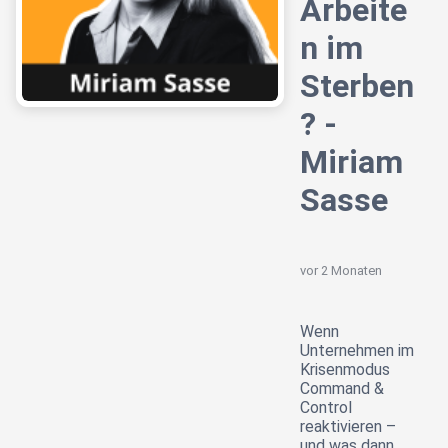
Arbeite
n im
Sterben
? -
Miriam
Sasse
vor 2 Monaten
Wenn
Unternehmen im
Krisenmodus
Command &
Control
reaktivieren –
und was dann