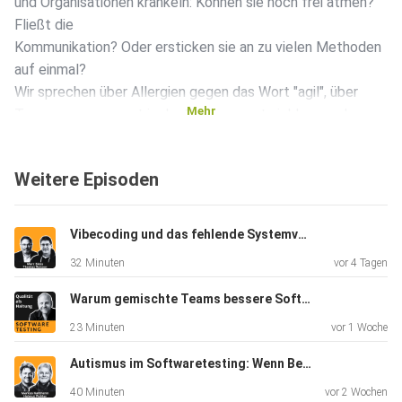
und Organisationen kränkeln: Können sie noch frei atmen?
Fließt die
Kommunikation? Oder ersticken sie an zu vielen Methoden
auf einmal?
Wir sprechen über Allergien gegen das Wort "agil", über
Mehr
Traumamanagement in der Softwareentwicklung und
warum manche
Unternehmen dringend Reha statt noch mehr OKRs
Weitere Episoden
brauchen.
Vibecoding und das fehlende Systemverständnis in der Praxis - Marc Bless, Thomas Ronzon
32 Minuten
vor 4 Tagen
Warum gemischte Teams bessere Software bauen - Claudia Nass Bauer
23 Minuten
vor 1 Woche
Autismus im Softwaretesting: Wenn Begabung auf die Rennstrecke kommt - Helmut Pichler, Markus Kalbhenn
40 Minuten
vor 2 Wochen