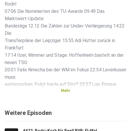
Rodri!
07:06 Die Nominierten des TU-Awards 09:49 Das
Marktwert-Update:
Bundesliga 12:12 Die Zahlen zur Undav-Verlängerung 14:22
Die
Transferpläne der Leipziger 15:55 Adi Hütter zurück in
Frankfurt
17:14 Ilzer, Wimmer und Stage: Hoffenheim bastelt an der
neuen TSG
20:01 Felix Nmecha bei der WM im Fokus 22:54 Leverkusen
muss
weitersuchen: Folgt Iraola auf Slot? 25:57 Luis Enrique
Mehr
mindestens
bis 2030 bei PSG 27:15 Done Deal: Anthony Gordon 28:13
Marktwert-Update: International 31:12 Talente für die
Weitere Episoden
Bundesliga
32:20 Die Torwartsuche des SC Paderborn 33:08 Dzeko
mit Schalke
#622: Rodri-Korb für Real! BVB: El-Mala-Poker geht weiter - Bayer 04 will Diaby | Transfer Update Express