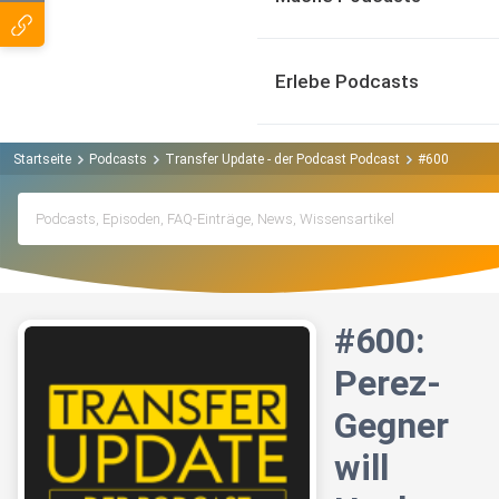
Erlebe Podcasts
Startseite
Podcasts
Transfer Update - der Podcast Podcast
#600: Perez-G
#600:
Perez-
Gegner
will