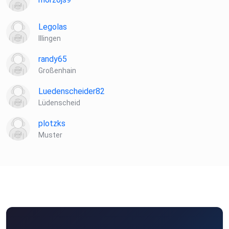
Legolas
Illingen
randy65
Großenhain
Luedenscheider82
Lüdenscheid
plotzks
Muster