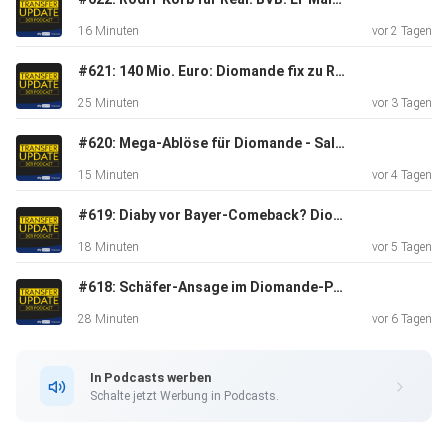
zurück in die Bundesliga? 36:36 Wolfsburg: Neuer Trainer
16 Minuten
vor 2 Tagen
und neuer
Stürmer für die 2. Liga 39:28 Gladbach will diesen
#621: 140 Mio. Euro: Diomande fix zu Real - RB holt Asllani - PL-Klub heiß auf Nmecha | Transfer Update
Zweitliga-Stürmer 40:24 Need for speed mit Leao, Silva,
25 Minuten
vor 3 Tagen
Palhinha
und Alvarez
#620: Mega-Ablöse für Diomande - Salah-Hype in Istanbul - Arsenals 85-Mio-Deal | Transfer Update Express
15 Minuten
vor 4 Tagen
#619: Diaby vor Bayer-Comeback? Diomande-Deal rückt näher! Ebimbe zu Schalke? | Transfer Update Express
18 Minuten
vor 5 Tagen
#618: Schäfer-Ansage im Diomande-Poker - Bayern streicht vier Stars - S04-Deal geplatzt | Transfer Update
28 Minuten
vor 6 Tagen
In Podcasts werben
Schalte jetzt Werbung in Podcasts.