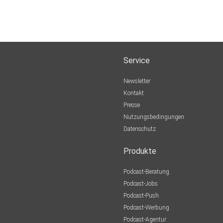
Service
Newsletter
Kontakt
Presse
Nutzungsbedingungen
Datenschutz
Produkte
Podcast-Beratung
Podcast-Jobs
Podcast-Push
Podcast-Werbung
Podcast-Agentur