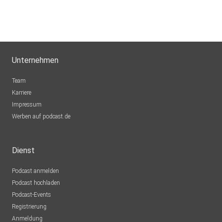
Unternehmen
Team
Karriere
Impressum
Werben auf podcast.de
Dienst
Podcast anmelden
Podcast hochladen
Podcast-Events
Registrierung
Anmeldung