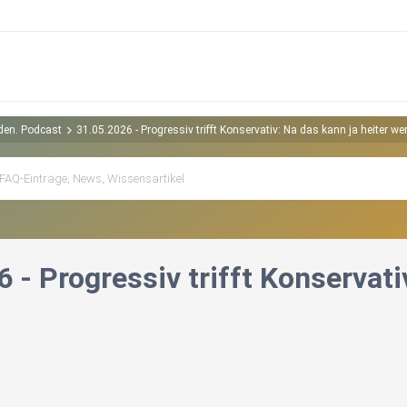
rden. Podcast
31.05.2026 - Progressiv trifft Konservativ: Na das kann ja heiter we
 - Progressiv trifft Konservati