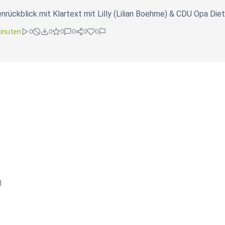
nrückblick mit Klartext mit Lilly (Lilian Boehme) & CDU Opa Di
inuten
0
0
0
0
0
0
d