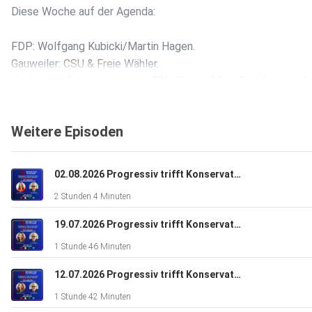
Diese Woche auf der Agenda:
FDP: Wolfgang Kubicki/Martin Hagen.
Gauweiler: CSU & Freie Wähler.
Verbotsverfahren gegen die ESN-Partei. Merz Redaktion auf
Kanzlertausch.
UNICEF Studie Kindeswohl
Weitere Episoden
Klartext trifft Konter.
Analyse trifft Reibung.
02.08.2026 Progressiv trifft Konservativ. Na, das kann ja heiter werden.
Einig? Manchmal.
2 Stunden 4 Minuten
Unterhaltsam? Garantiert
19.07.2026 Progressiv trifft Konservativ: Na, das kann ja heiter werden.
1 Stunde 46 Minuten
12.07.2026 Progressiv trifft Konservativ: Na, das kann ja heiter werden.
1 Stunde 42 Minuten