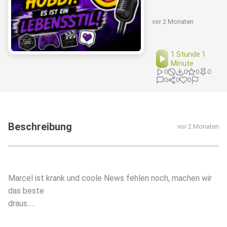
vor 2 Monaten
1 Stunde 1
Minute
0
0
0
0
0
0
0
Beschreibung
vor 2 Monaten
Marcel ist krank und coole News fehlen noch, machen wir
das beste
draus.....