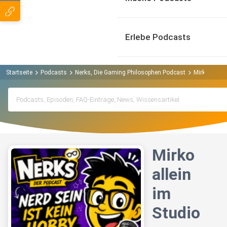
Erlebe Podcasts
Startseite
Podcasts
Nerks, Die Gaming Philosophen Podcast
Mirko allein
Mirko
allein
im
Studio