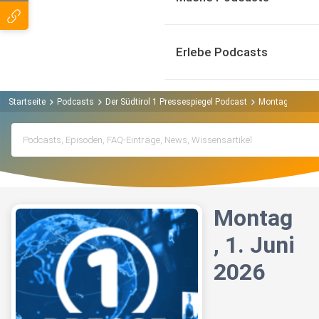
Erlebe Podcasts
Startseite
Podcasts
Der Südtirol 1 Pressespiegel Podcast
Montag, 1. Jun
Montag
, 1. Juni
2026