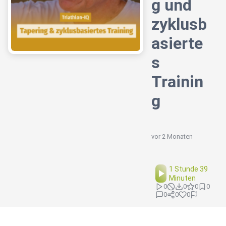
g und
zyklusb
asierte
s
Trainin
g
vor 2 Monaten
1 Stunde 39
Minuten
0
0
0
0
0
0
0