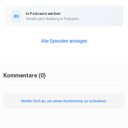
In Podcasts werben
Instagram Berlin Triathlon
Schalte jetzt Werbung in Podcasts.
feels.like
Alle Episoden anzeigen
feelslike.sport
Kommentare (0)
feels.like | Recharging athletes. (@feelslike.sport) •
Instagram-Fotos und -Videos
Melde Dich an, um einen Kommentar zu schreiben.
RABATTCODE: KLARTEXT10