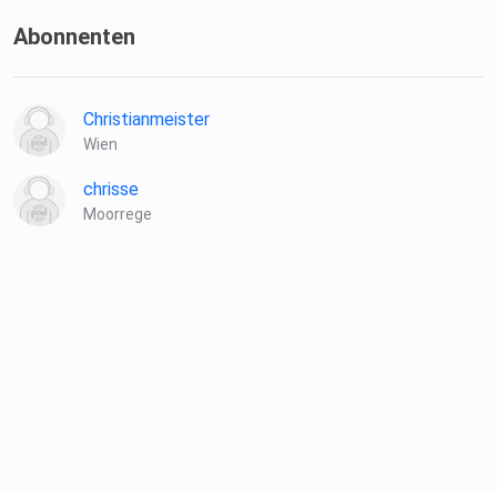
Schneider und Piecha
Abonnenten
Schneider & Piecha – Ihr Sanitätshaus in Offenbach
Christianmeister
Wien
Schneider und Piecha (@schneiderundpiecha) • Instagram-
chrisse
Fotos und
Moorrege
-Videos
Klartext Running Community
Alle Infos gibt es auf der