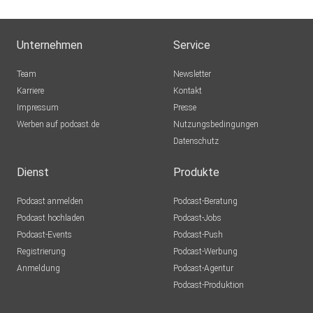
Prime Wear - 100% Custom Performance Clothing
Unternehmen
Service
Team
Newsletter
(Bezahlte Werbepartnerschaften)
Karriere
Kontakt
Impressum
Presse
Werben auf podcast.de
Nutzungsbedingungen
Erreichbarkeit:
Datenschutz
Dienst
Produkte
Wenn euch unsere Arbeit gefällt, dann folgt uns auf
Podcast anmelden
Podcast-Beratung
Instagram und
Podcast hochladen
Podcast-Jobs
teilt diesen Podcast über Social Media! Danke!
Podcast-Events
Podcast-Push
Registrierung
Podcast-Werbung
Anmeldung
Podcast-Agentur
Klartext Triathlon (@klartexttriathlon) • Instagram-Fotos
Podcast-Produktion
und
-Videos