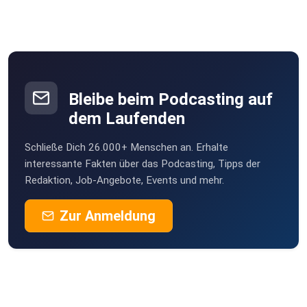
Website der Klartext Marathon Community und im
Blog von Klartext Triathlon!
Tritt jetzt unseren verschiedenen Kanälen bei:
Bleibe beim Podcasting auf
dem Laufenden
Whats-App-Community
Schließe Dich 26.000+ Menschen an. Erhalte
interessante Fakten über das Podcasting, Tipps der
Redaktion, Job-Angebote, Events und mehr.
Instagram Channel
Zur Anmeldung
Strava Club
Prime Wear