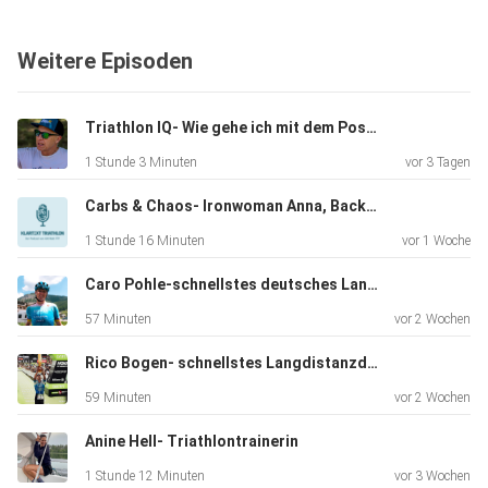
Weitere Episoden
Alex und Utz
Triathlon IQ- Wie gehe ich mit dem Post-Race-Blues um?
Bei Fragen bitte einfach an uns wenden!
1 Stunde 3 Minuten
vor 3 Tagen
Carbs & Chaos- Ironwoman Anna, Backyardman Klartext und Bundespolizist Noah
Unsere Partner:
1 Stunde 16 Minuten
vor 1 Woche
Caro Pohle-schnellstes deutsches Langdistanzdebüt aller Zeiten
Berlin Triathlon/ Werbellinseetriathlon 2026
57 Minuten
vor 2 Wochen
Rico Bogen- schnellstes Langdistanzdebüt aller Zeiten
Berlin Triathlon
59 Minuten
vor 2 Wochen
Anine Hell- Triathlontrainerin
Werbellinseetriathlon 2026
1 Stunde 12 Minuten
vor 3 Wochen