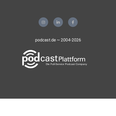
Alex Feldhaus (@alex.fldhs) • Instagram-Fotos und -Videos
Sebi Neef (@sebi_neef) • Instagram-Fotos und -Videos
podcast.de ~ 2004-2026
Schaut doch gerne auch einmal auf unserer Website vorbei:
Klartext Triathlon | Podcast und Blog
Impressum:
Klartext Triathlon e.U., Alexander Feldhaus (Reinachstraße