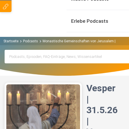
Erlebe Podcasts
Startseite
Podcasts
Monastische Gemeinschaften von Jerusalem | Köln Po
Vesper
|
31.5.26
|