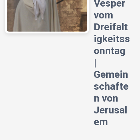
Vesper
vom
Dreifalt
igkeitss
onntag
|
Gemein
schafte
n von
Jerusal
em