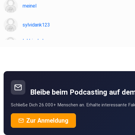
meinel
sylvidank123
Ichbinshaha
Rosenheim
mtoakf2z
kucyvls8
Bleibe beim Podcasting auf de
slfxitha
Schließe Dich 26.000+ Menschen an. Erhalte interessante Fak
Doo
Zur Anmeldung