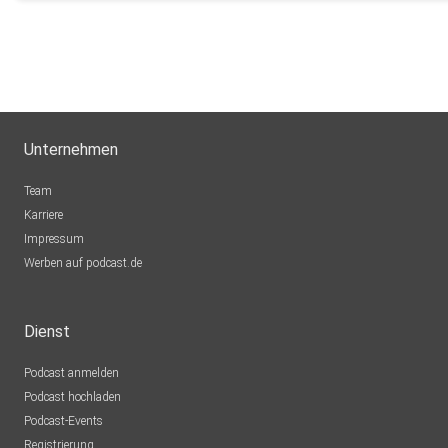
Gisela52
Unternehmen
Team
Karriere
Impressum
Werben auf podcast.de
Dienst
Podcast anmelden
Podcast hochladen
Podcast-Events
Registrierung