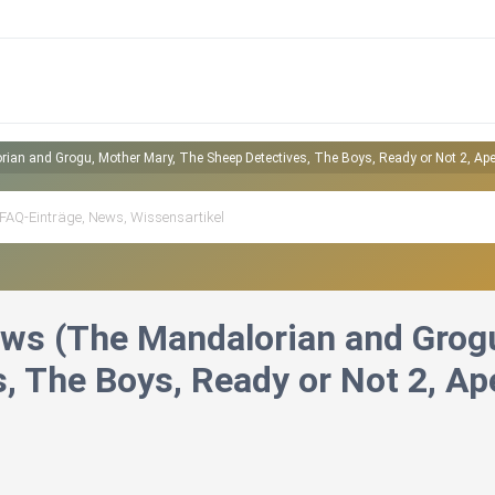
ian and Grogu, Mother Mary, The Sheep Detectives, The Boys, Ready or Not 2, Ape
ws (The Mandalorian and Grog
, The Boys, Ready or Not 2, Ap