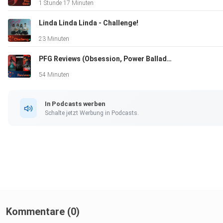
1 Stunde 17 Minuten
22:17 The Sheep Detectives
Linda Linda Linda - Challenge!
23 Minuten
PFG Reviews (Obsession, Power Ballad, Resurrection)
30:10 Apex
54 Minuten
36:35 The Boys - Finale Staffel
In Podcasts werben
Schalte jetzt Werbung in Podcasts.
50:37 Mother Mary
01:00:05 The Mandalorian and Grogu
Kommentare (0)