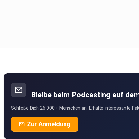
letterboxd.com/movieschmidt
letterboxd.com/tadici
letterboxd.com/lukepfg
Bleibe beim Podcasting auf de
Schließe Dich 26.000+ Menschen an. Erhalte interessante Fak
letterboxd.com/ninjastein
Zur Anmeldung