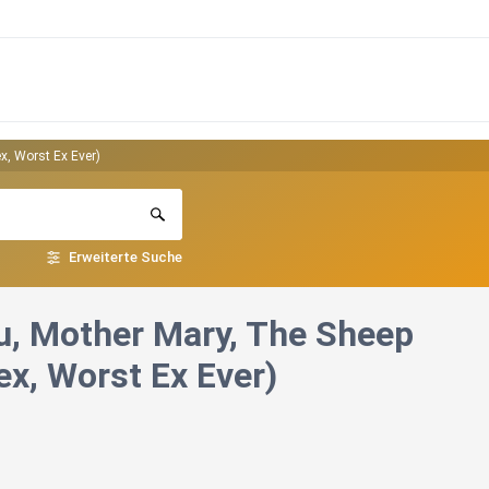
x, Worst Ex Ever)
Erweiterte Suche
u, Mother Mary, The Sheep
ex, Worst Ex Ever)