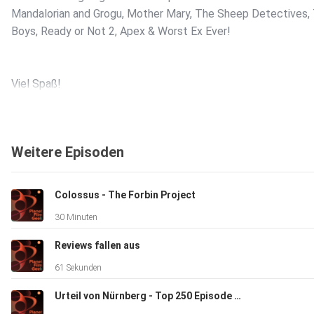
Mandalorian and Grogu, Mother Mary, The Sheep Detectives,
Boys, Ready or Not 2, Apex & Worst Ex Ever!
Viel Spaß!
Weitere Episoden
00:00 Wochenrückblick
Colossus - The Forbin Project
30 Minuten
07:16 Ready or Not 2
Reviews fallen aus
61 Sekunden
15:03 Worst Ex Ever
Urteil von Nürnberg - Top 250 Episode 131