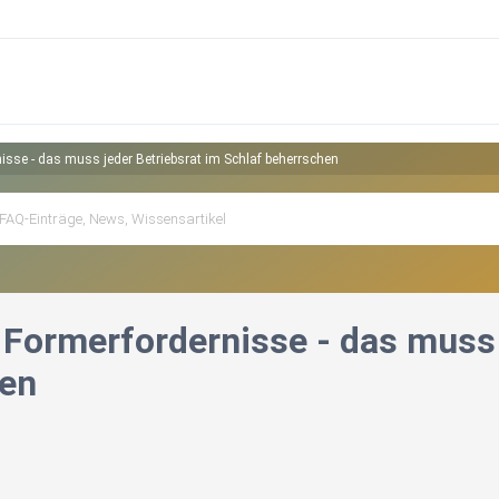
nisse - das muss jeder Betriebsrat im Schlaf beherrschen
 Formerfordernisse - das muss 
hen