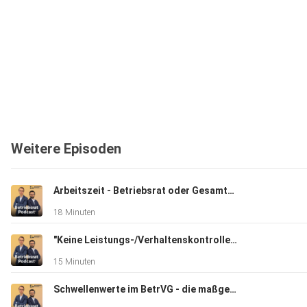
Weitere Episoden
Arbeitszeit - Betriebsrat oder Gesamtbetriebsrat zuständig? (LAG Rheinl.-Pf.)
18 Minuten
"Keine Leistungs-/Verhaltenskontrolle" - Freifahrtschein für Arbeitgeber?
15 Minuten
Schwellenwerte im BetrVG - die maßgeblichen Stichtage