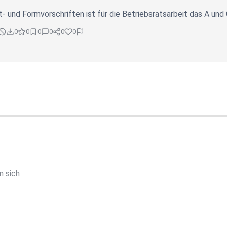
t- und Formvorschriften ist für die Betriebsratsarbeit das A und
0
0
0
0
0
0
n sich