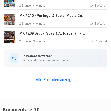
besitzen sonst irgendwelche medizinischen Ausbildungen
2 Stunden 4 Minuten
vor 3 Wochen
und
Scheine. Die Informationen auf diesem Kanal, inklusive aber
MK #210 - Portugal & Social Media Content | MICHI | DOM | TOBI | MARTIN
nicht
2 Stunden 4 Minuten
vor 4 Wochen
begrenzt auf Texte, Bilder oder Gesprochenes, dienen rein
MK #209 Druck, Spaß & Aufgeben (inkl. Italien Recap) | CHRIS | REINER
der
Unterhaltung und können spekulativ, erdacht oder falsch
2 Stunden 3 Minuten
vor 1 Monat
sein. Ich
und meine Gäste erheben keinen Anspruch auf
In Podcasts werben
medizinische
Schalte jetzt Werbung in Podcasts.
Richtigkeit und empfehlen, einen Arzt zu konsultieren, um
individuelle Informationen zu erhalten
Alle Episoden anzeigen
Kommentare (0)