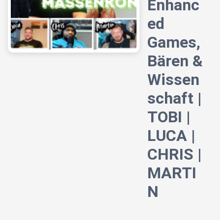
Enhanc
ed
Games,
Bären &
Wissen
schaft |
TOBI |
LUCA |
CHRIS |
MARTI
N