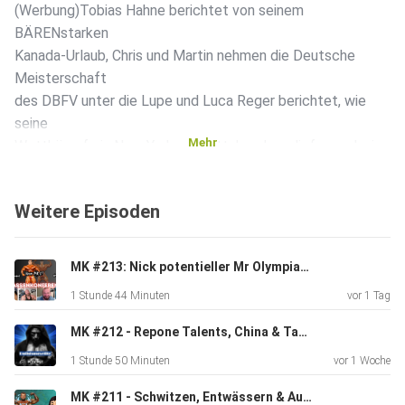
(Werbung)Tobias Hahne berichtet von seinem
BÄRENstarken
Kanada-Urlaub, Chris und Martin nehmen die Deutsche
Meisterschaft
des DBFV unter die Lupe und Luca Reger berichtet, wie
seine
Mehr
Wettkämpfe in New York und Pittsburgh verliefen und wie
es zu der
Zusammenarbeit mit seinem neuen Coach Neil Hill nach der
Weitere Episoden
Trennung
von Roland gekommen ist.In der Fragerunde diskutieren wir
anschließend, wie die Enhanced Games einzuschätzen sind
MK #213: Nick potentieller Mr Olympia? Was fehlt bei Tim? MICHI | DOM | MARTIN
und ob
1 Stunde 44 Minuten
vor 1 Tag
die Männer sich für die Wissenschaft zur Verfügung stellen
würden.Disclaimer: Die Inhalte dieses Kanals enthalten
MK #212 - Repone Talents, China & Tampa | MICHI | CHRIS | MARTIN
keine
1 Stunde 50 Minuten
vor 1 Woche
medizinischen Ratschläge. Wir sind keine Ärzte, Apotheker
oder
MK #211 - Schwitzen, Entwässern & Aufklären | JUSTIN | CHRIS | FLO | DOM | MARTIN