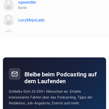
ogwendler
Berlin
LucyMopsLady
hennio007
Guni
Berlin
Alex2024
Berlin
Bleibe beim Podcasting auf
dem Laufenden
Dauersitzer
Schließe Dich 26.000+ Menschen an. Erhalte
nfocasxc
interessante Fakten über das Podcasting, Tipps der
Redaktion, Job-Angebote, Events und mehr.